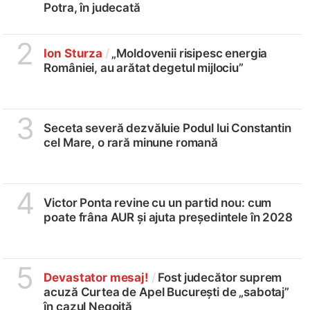
Potra, în judecată
2
Ion Sturza
/
„Moldovenii risipesc energia
României, au arătat degetul mijlociu”
3
Seceta severă dezvăluie Podul lui Constantin
cel Mare, o rară minune romană
4
Victor Ponta revine cu un partid nou: cum
poate frâna AUR și ajuta președintele în 2028
5
Devastator mesaj!
/
Fost judecător suprem
acuză Curtea de Apel București de „sabotaj”
în cazul Negoiță