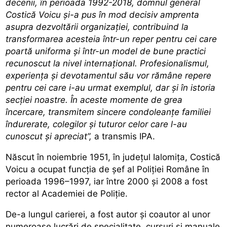
decenii, în perioada 1992-2018, domnul general
Costică Voicu și-a pus în mod decisiv amprenta
asupra dezvoltării organizației, contribuind la
transformarea acesteia într-un reper pentru cei care
poartă uniforma și într-un model de bune practici
recunoscut la nivel internațional. Profesionalismul,
experiența și devotamentul său vor rămâne repere
pentru cei care i-au urmat exemplul, dar și în istoria
secției noastre. În aceste momente de grea
încercare, transmitem sincere condoleanțe familiei
îndurerate, colegilor și tuturor celor care l-au
cunoscut și apreciat”,
a transmis IPA.
Născut în noiembrie 1951, în județul Ialomița, Costică
Voicu a ocupat funcția de șef al Poliției Române în
perioada 1996–1997, iar între 2000 și 2008 a fost
rector al Academiei de Poliție.
De-a lungul carierei, a fost autor și coautor al unor
numeroase lucrări de specialitate, cursuri și manuale