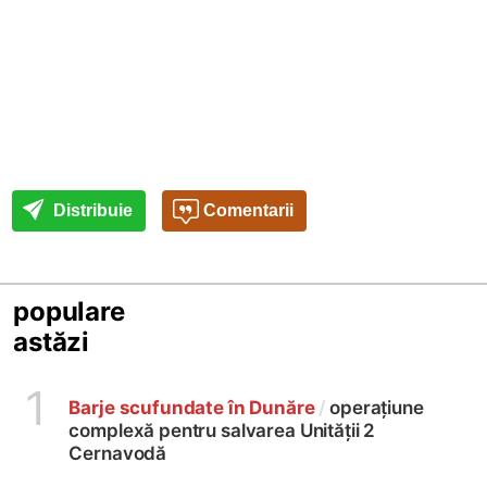
Distribuie
Comentarii
populare
astăzi
1
Barje scufundate în Dunăre
/
operațiune
complexă pentru salvarea Unității 2
Cernavodă