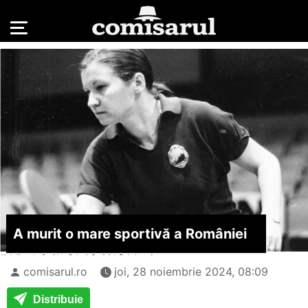
A murit o mare sportivă a României
comisarul.ro
joi, 28 noiembrie 2024, 08:09
Distribuie