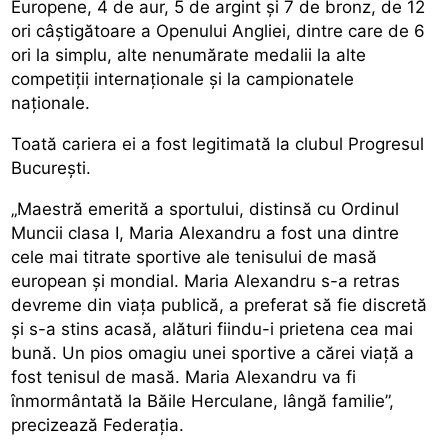
Europene, 4 de aur, 5 de argint şi 7 de bronz, de 12
ori câştigătoare a Openului Angliei, dintre care de 6
ori la simplu, alte nenumărate medalii la alte
competiţii internaţionale şi la campionatele
naţionale.
Toată cariera ei a fost legitimată la clubul Progresul
Bucureşti.
„Maestră emerită a sportului, distinsă cu Ordinul
Muncii clasa I, Maria Alexandru a fost una dintre
cele mai titrate sportive ale tenisului de masă
european şi mondial. Maria Alexandru s-a retras
devreme din viaţa publică, a preferat să fie discretă
şi s-a stins acasă, alături fiindu-i prietena cea mai
bună. Un pios omagiu unei sportive a cărei viaţă a
fost tenisul de masă. Maria Alexandru va fi
înmormântată la Băile Herculane, lângă familie”,
precizează Federaţia.