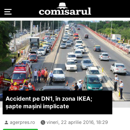
Accident pe DN1, în zona IKEA;
șapte mașini implicate
agerpres.ro
vineri, 22 aprilie 2016, 18:29