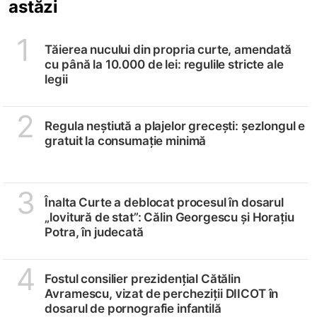
astăzi
1
Tăierea nucului din propria curte, amendată
cu până la 10.000 de lei: regulile stricte ale
legii
2
Regula neștiută a plajelor grecești: șezlongul e
gratuit la consumație minimă
3
Înalta Curte a deblocat procesul în dosarul
„lovitură de stat”: Călin Georgescu și Horațiu
Potra, în judecată
4
Fostul consilier prezidențial Cătălin
Avramescu, vizat de percheziții DIICOT în
dosarul de pornografie infantilă