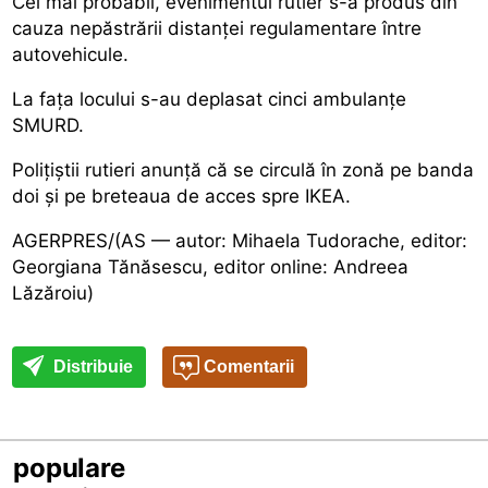
Cel mai probabil, evenimentul rutier s-a produs din
cauza nepăstrării distanței regulamentare între
autovehicule.
La fața locului s-au deplasat cinci ambulanțe
SMURD.
Polițiștii rutieri anunță că se circulă în zonă pe banda
doi și pe breteaua de acces spre IKEA.
AGERPRES/(AS — autor: Mihaela Tudorache, editor:
Georgiana Tănăsescu, editor online: Andreea
Lăzăroiu)
Distribuie
Comentarii
populare