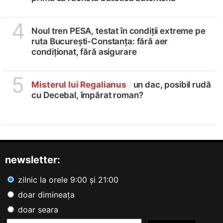
4
Noul tren PESA, testat în condiții extreme pe
ruta București-Constanța: fără aer
condiționat, fără asigurare
5
Misterul lui Regalianus
/
un dac, posibil rudă
cu Decebal, împărat roman?
newsletter:
zilnic la orele 9:00 și 21:00
doar dimineața
doar seara