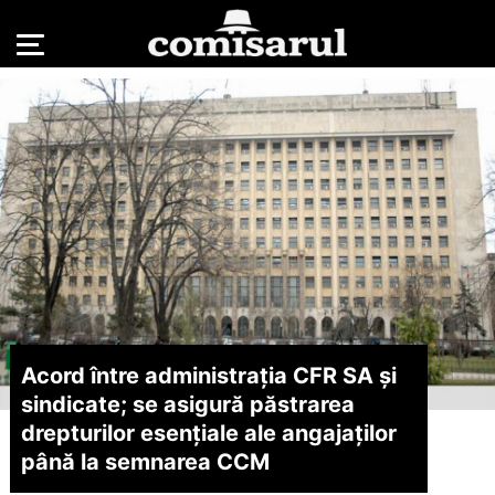
Acord între administrația CFR SA și
sindicate; se asigură păstrarea
drepturilor esențiale ale angajaților
până la semnarea CCM