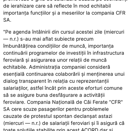
de ierahizare care să reflecte în mod echitabil
importanța funcțiilor și a meseriilor la compania CFR
SA.
"Pe agenda întâlnirii din cursul acestei zile (miercuri
— n.r.) s-au mai aflat subiecte precum
îmbunătățirea condițiilor de muncă, importanța
continuării programelor de investiții în infrastructura
feroviară și asigurarea unor relații de muncă
echitabile. Administrația companiei consideră
esențială continuarea colaborării și menținerea unui
dialog transparent în relația cu reprezentanții
salariaților, astfel încât prin aceste eforturi comune
să se asigure buna desfășurare a activității
feroviare. Compania Națională de Căi Ferate "CFR"
SA cere scuze pasagerilor pentru problemele
cauzate de protestul spontan declanșat astazi
(miercuri — n.r.) de salariații feroviari și îi asigură că
toate soluțiile stabilite prin acest ACORD dar și