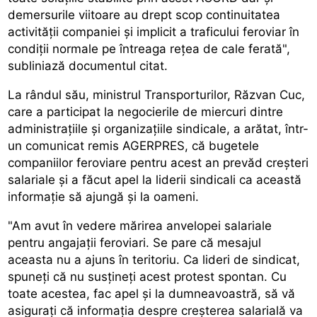
demersurile viitoare au drept scop continuitatea
activității companiei și implicit a traficului feroviar în
condiții normale pe întreaga rețea de cale ferată",
subliniază documentul citat.
La rândul său, ministrul Transporturilor, Răzvan Cuc,
care a participat la negocierile de miercuri dintre
administrațiile și organizațiile sindicale, a arătat, într-
un comunicat remis AGERPRES, că bugetele
companiilor feroviare pentru acest an prevăd creșteri
salariale și a făcut apel la liderii sindicali ca această
informație să ajungă și la oameni.
"Am avut în vedere mărirea anvelopei salariale
pentru angajații feroviari. Se pare că mesajul
aceasta nu a ajuns în teritoriu. Ca lideri de sindicat,
spuneți că nu susțineți acest protest spontan. Cu
toate acestea, fac apel și la dumneavoastră, să vă
asigurați că informația despre creșterea salarială va