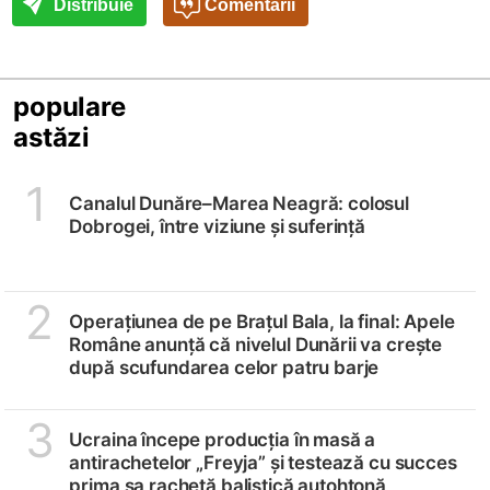
Distribuie
Comentarii
populare
astăzi
1
Canalul Dunăre–Marea Neagră: colosul
Dobrogei, între viziune și suferință
2
Operațiunea de pe Brațul Bala, la final: Apele
Române anunță că nivelul Dunării va crește
după scufundarea celor patru barje
3
Ucraina începe producția în masă a
antirachetelor „Freyja” și testează cu succes
prima sa rachetă balistică autohtonă