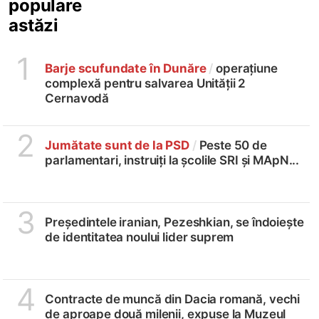
populare
astăzi
1
Barje scufundate în Dunăre
/
operațiune
complexă pentru salvarea Unității 2
Cernavodă
2
Jumătate sunt de la PSD
/
Peste 50 de
parlamentari, instruiți la școlile SRI și MApN...
3
Președintele iranian, Pezeshkian, se îndoiește
de identitatea noului lider suprem
4
Contracte de muncă din Dacia romană, vechi
de aproape două milenii, expuse la Muzeul