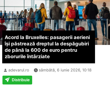
Acord la Bruxelles: pasagerii aerieni
își păstrează dreptul la despăgubiri
de până la 600 de euro pentru
zborurile întârziate
adevarul.ro
sâmbătă, 6 iunie 2026, 10:18
Distribuie