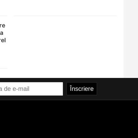
re
na
rel