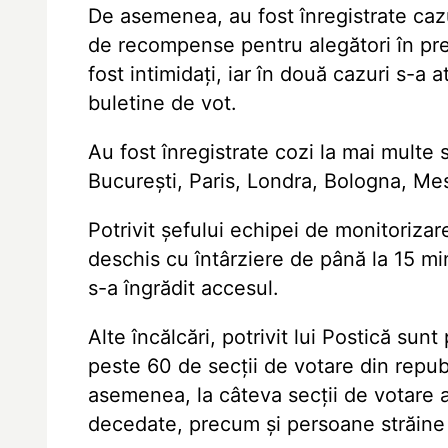
De asemenea, au fost înregistrate cazur
de recompense pentru alegători în pre
fost intimidați, iar în două cazuri s-a 
buletine de vot.
Au fost înregistrate cozi la mai multe 
București, Paris, Londra, Bologna, Me
Potrivit șefului echipei de monitorizar
deschis cu întârziere de până la 15 min
s-a îngrădit accesul.
Alte încălcări, potrivit lui Postică sun
peste 60 de secții de votare din republ
asemenea, la câteva secții de votare a
decedate, precum și persoane străine î