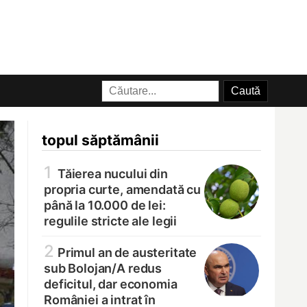
topul săptămânii
1
Tăierea nucului din
propria curte, amendată cu
până la 10.000 de lei:
regulile stricte ale legii
2
Primul an de austeritate
sub Bolojan/
A redus
deficitul, dar economia
României a intrat în