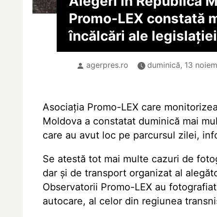
Alegeri în Republica 
Promo-LEX constată m
încălcări ale legislație
agerpres.ro
duminică, 13 noiem
Asociația Promo-LEX care monitorizeaz
Moldova a constatat duminică mai multe 
care au avut loc pe parcursul zilei, i
Se atestă tot mai multe cazuri de foto
dar și de transport organizat al alegător
Observatorii Promo-LEX au fotografiat 
autocare, al celor din regiunea transn