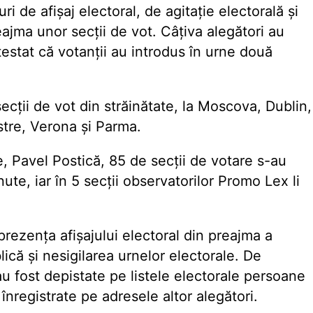
i de afișaj electoral, de agitație electorală și
ajma unor secții de vot. Câțiva alegători au
atestat că votanții au introdus în urne două
secții de vot din străinătate, la Moscova, Dublin,
stre, Verona și Parma.
e, Pavel Postică, 85 de secții de votare s-au
ute, iar în 5 secții observatorilor Promo Lex li
t prezența afișajului electoral din preajma a
ică și nesigilarea urnelor electorale. De
u fost depistate pe listele electorale persoane
nregistrate pe adresele altor alegători.