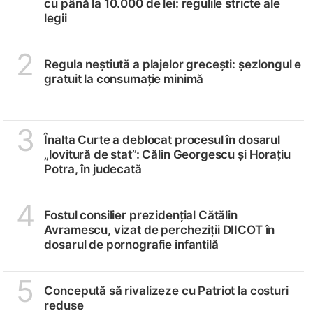
cu până la 10.000 de lei: regulile stricte ale
legii
2
Regula neștiută a plajelor grecești: șezlongul e
gratuit la consumație minimă
3
Înalta Curte a deblocat procesul în dosarul
„lovitură de stat”: Călin Georgescu și Horațiu
Potra, în judecată
4
Fostul consilier prezidențial Cătălin
Avramescu, vizat de percheziții DIICOT în
dosarul de pornografie infantilă
5
Concepută să rivalizeze cu Patriot la costuri
reduse