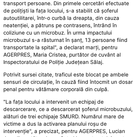
transport persoane. Din primele cercetări efectuate
de polițiști la fața locului, s-a stabilit că șoferul
autoutilitarei, într-o curbă la dreapta, din cauza
neatenției, a pătruns pe contrasens, întrând în
coliziune cu un microbuz. În urma impactului
microbuzul s-a răsturnat în șanț, 13 persoane fiind
transportate la spital", a declarat marți, pentru
AGERPRES, Maria Cristea, purtător de cuvânt al
Inspectoratului de Poliție Județean Sălaj.
Potrivit sursei citate, traficul este blocat pe ambele
sensuri de circulație, în cauză fiind întocmit un dosar
penal pentru vătămare corporală din culpă.
"La fața locului a intervenit un echipaj de
descarcerare, ce a descarcerat șoferul microbuzului,
alături de trei echipaje SMURD. Numărul mare de
victime a dus la activarea planului roșu de
intervenție", a precizat, pentru AGERPRES, Lucian