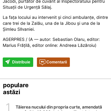
Jacodi, purtător de cuvânt al Inspectoratului pentru
Situații de Urgență Sălaj.
La fața locului au intervenit și cinci ambulanțe, dintre
care trei de la Zalău, una de la Jibou și una de la
Șimleu SIlvaniei.
AGERPRES / (A — autor: Sebastian Olaru, editor:
Marius Frățilă, editor online: Andreea Lăzăroiu)
Distribuie
Comentarii
populare
astăzi
1
Tăierea nucului din propria curte, amendată