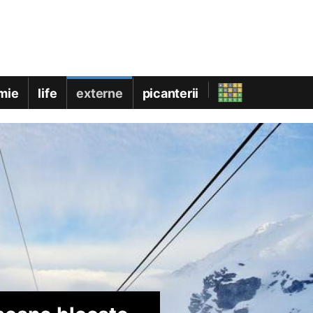
mie
life
externe
picanterii