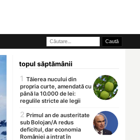
topul săptămânii
1
Tăierea nucului din
propria curte, amendată cu
până la 10.000 de lei:
regulile stricte ale legii
2
Primul an de austeritate
sub Bolojan/
A redus
deficitul, dar economia
României a intrat în