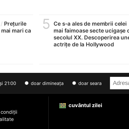
5
/
Prețurile
Ce s-a ales de membrii celei
, mai mari ca
mai faimoase secte ucigașe 
secolul XX. Descoperirea un
actrițe de la Hollywood
și 21:00
doar dimineața
doar seara
cuvântul zilei
 condiții
alitate