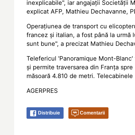
inexplicabile", iar angajații Societății
explicat AFP, Mathieu Dechavanne, PDG
Operațiunea de transport cu elicopterul
francez și italian, a fost până la urmă
sunt bune", a precizat Mathieu Decha
Telefericul 'Panoramique Mont-Blanc' 
și permite traversarea din Franța spre 
măsoară 4.810 de metri. Telecabinele 
AGERPRES
Distribuie
Comentarii