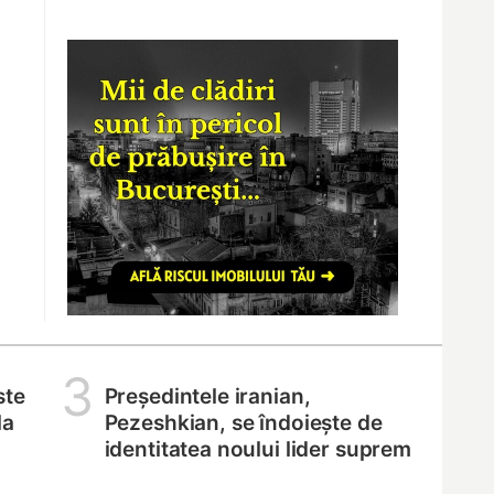
3
ste
Președintele iranian,
la
Pezeshkian, se îndoiește de
identitatea noului lider suprem