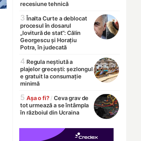
recesiune tehnică
3
Înalta Curte a deblocat
procesul în dosarul
„lovitură de stat”: Călin
Georgescu și Horațiu
Potra, în judecată
4
Regula neștiută a
plajelor grecești: șezlongul
e gratuit la consumație
minimă
5
Așa o fi?
/
Ceva grav de
tot urmează a se întâmpla
în războiul din Ucraina