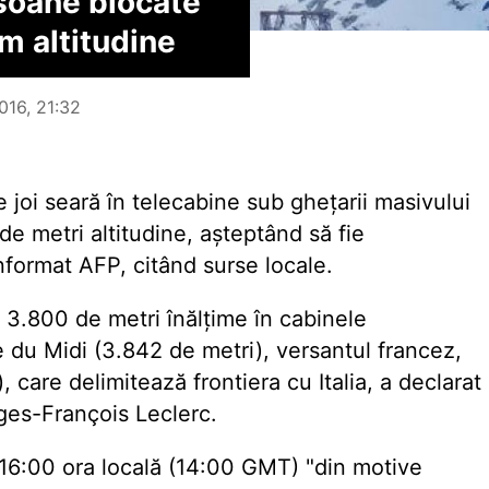
rsoane blocate
 m altitudine
016, 21:32
joi seară în telecabine sub ghețarii masivului
de metri altitudine, așteptând să fie
informat AFP, citând surse locale.
 3.800 de metri înălțime în cabinele
lle du Midi (3.842 de metri), versantul francez,
care delimitează frontiera cu Italia, a declarat
ges-François Leclerc.
 16:00 ora locală (14:00 GMT) "din motive