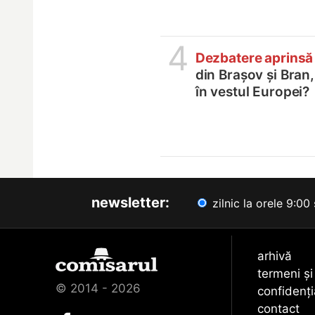
4
Dezbatere aprinsă
din Brașov și Bran
în vestul Europei?
newsletter:
zilnic la orele 9:00 
arhivă
termeni și
© 2014 - 2026
confidenți
contact