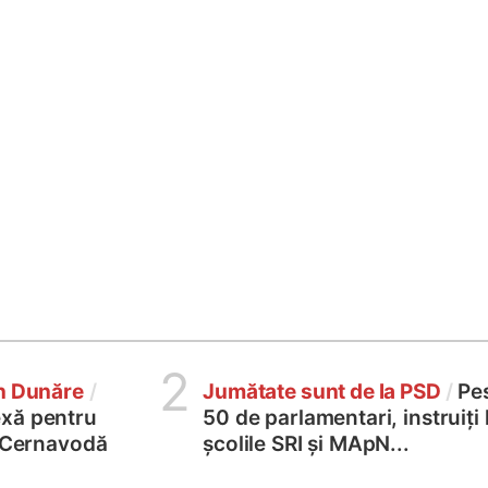
2
în Dunăre
/
Jumătate sunt de la PSD
/
Pe
xă pentru
50 de parlamentari, instruiți 
2 Cernavodă
școlile SRI și MApN...