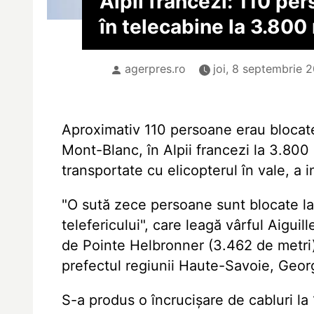
Alpii francezi: 110 pe
în telecabine la 3.800
agerpres.ro
joi, 8 septembrie 2
Aproximativ 110 persoane erau blocate 
Mont-Blanc, în Alpii francezi la 3.800 
transportate cu elicopterul în vale, a 
"O sută zece persoane sunt blocate la
telefericului", care leagă vârful Aigui
de Pointe Helbronner (3.462 de metri), 
prefectul regiunii Haute-Savoie, Geor
S-a produs o încrucișare de cabluri la