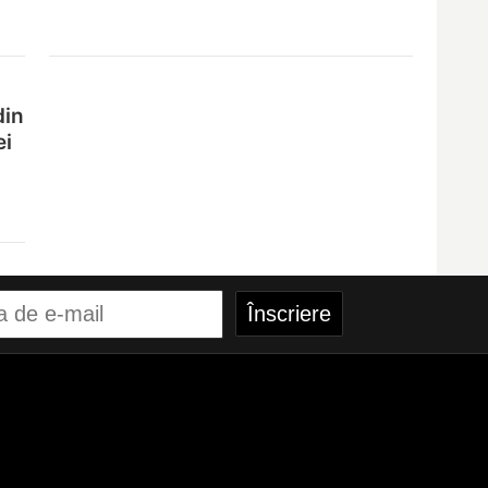
din
ei