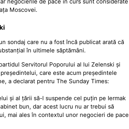
 iar negocierile de pace în curs sunt considerate
 fața Moscovei.
ki
un sondaj care nu a fost încă publicat arată că
ubstanțial în ultimele săptămâni.
rtidul Servitorul Poporului al lui Zelenski și
a președintelui, care este acum președintele
erne, a declarat pentru The Sunday Times:
lui și al țării să-l suspende cel puțin pe Iermak
abinet bun, dar acest lucru nu ar trebui să
i, mai ales în contextul unor negocieri de pace