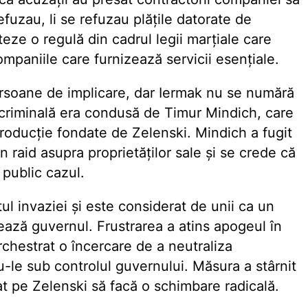
fuzau, li se refuzau plățile datorate de
e o regulă din cadrul legii marțiale care
ompaniile care furnizează servicii esențiale.
rsoane de implicare, dar Iermak nu se numără
a criminală era condusă de Timur Mindich, care
roducție fondate de Zelenski. Mindich a fugit
 raid asupra proprietăților sale și se crede că
 public cazul.
tul invaziei și este considerat de unii ca un
lează guvernul. Frustrarea a atins apogeul în
rchestrat o încercare de a neutraliza
le sub controlul guvernului. Măsura a stârnit
țat pe Zelenski să facă o schimbare radicală.