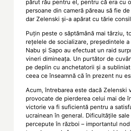
părut rău pentru el, pentru că era cu o
persoane din cameră păreau să fie de 
dar Zelenski și-a apărat cu tărie consil
Puțin peste o săptămână mai târziu, to
rețelele de socializare, președintele 
Nabu și Sapo au efectuat un raid surpri
vineri dimineața. Un purtător de cuvân
pe deplin cu anchetatorii și a sublinia
ceea ce înseamnă că în prezent nu es
Acum, întrebarea este dacă Zelenski va
provocate de pierderea celui mai de în
victorie va fi suficientă pentru a satis
ucrainean în general. Dificultățile sal
percepute în război – importantul nod 