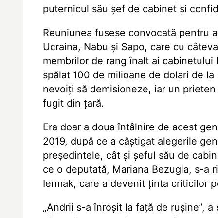
puternicul său șef de cabinet și confi
Reuniunea fusese convocată pentru a di
Ucraina, Nabu și Sapo, care cu câteva
membrilor de rang înalt ai cabinetului 
spălat 100 de milioane de dolari de la
nevoiți să demisioneze, iar un prieten 
fugit din țară.
Era doar a doua întâlnire de acest gen
2019, după ce a câștigat alegerile gen
președintele, cât și șeful său de cabi
ce o deputată, Mariana Bezugla, s-a ri
Iermak, care a devenit ținta criticilor
„Andrii s-a înroșit la față de rușine”,