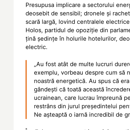
Presupusa implicare a sectorului energ
deosebit de sensibil; dronele și rache
scară largă, lovind centralele electrice 
Holos, partidul de opoziție din parlam
țină ședințe în holurile hotelurilor, d
electric.
„Au fost atât de multe lucruri durer
exemplu, vorbeau despre cum să nu
noastră energetică. Au spus că era 
gândești că toată această încredere 
ucrainean, care lucrau împreună pen
restrâns din jurul președintelui p
Ne așteaptă o iarnă incredibil de gr