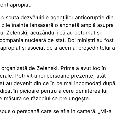
dent apropiat.
scuta dezvăluirile agențiilor anticorupție din
 zile înainte lansaseră o anchetă amplă asupra
lui Zelenski, acuzându-i că au deturnat și
 compania nucleară de stat. Doi miniștri au fost
apropiat și asociat de afaceri al președintelui a
 organizată de Zelenski. Prima a avut loc în
erale. Potrivit unei persoane prezente, atât
net au devenit din ce în ce mai incomodați după
dicat în picioare pentru a cere demiterea lui
 pe măsură ce războiul se prelungește.
 a spus o persoană care se afla în cameră. „Mi-a