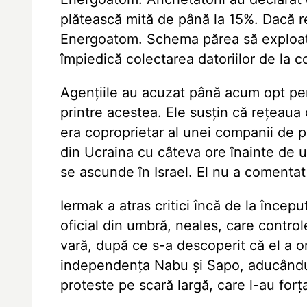
plătească mită de până la 15%. Dacă re
Energoatom. Schema părea să exploatez
împiedică colectarea datoriilor de la c
Agențiile au acuzat până acum opt pe
printre acestea. Ele susțin că rețeau
era coproprietar al unei companii de p
din Ucraina cu câteva ore înainte de un
se ascunde în Israel. El nu a comentat
Iermak a atras critici încă de la începu
oficial din umbră, neales, care contro
vară, după ce s-a descoperit că el a o
independența Nabu și Sapo, aducându-
proteste pe scară largă, care l-au for