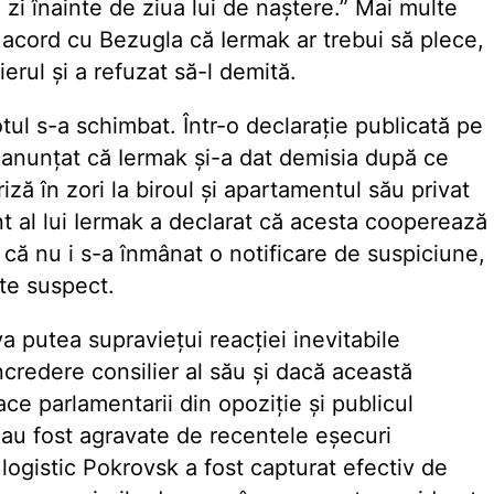
 zi înainte de ziua lui de naștere.” Mai multe
acord cu Bezugla că Iermak ar trebui să plece,
ierul și a refuzat să-l demită.
tul s-a schimbat. Într-o declarație publicată pe
a anunțat că Iermak și-a dat demisia după ce
ză în zori la biroul și apartamentul său privat
t al lui Iermak a declarat că acesta cooperează
t că nu i s-a înmânat o notificare de suspiciune,
te suspect.
 putea supraviețui reacției inevitabile
credere consilier al său și dacă această
face parlamentarii din opoziție și publicul
e au fost agravate de recentele eșecuri
logistic Pokrovsk a fost capturat efectiv de