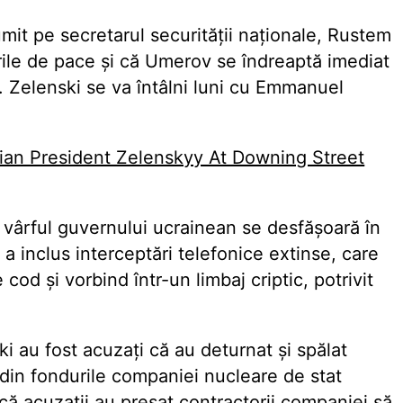
mit pe secretarul securității naționale, Rustem
rile de pace și că Umerov se îndreaptă imediat
. Zelenski se va întâlni luni cu Emmanuel
 vârful guvernului ucrainean se desfășoară în
a inclus interceptări telefonice extinse, care
cod și vorbind într-un limbaj criptic, potrivit
ki au fost acuzați că au deturnat și spălat
 din fondurile companiei nucleare de stat
că acuzații au presat contractorii companiei să