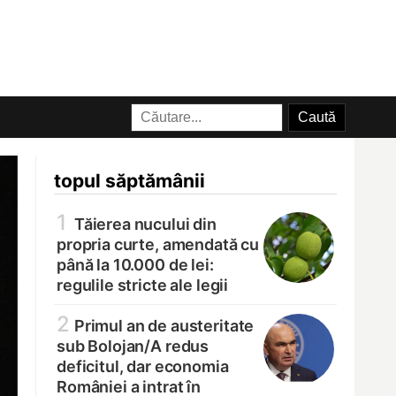
topul săptămânii
1
Tăierea nucului din
propria curte, amendată cu
până la 10.000 de lei:
regulile stricte ale legii
2
Primul an de austeritate
sub Bolojan/
A redus
deficitul, dar economia
României a intrat în