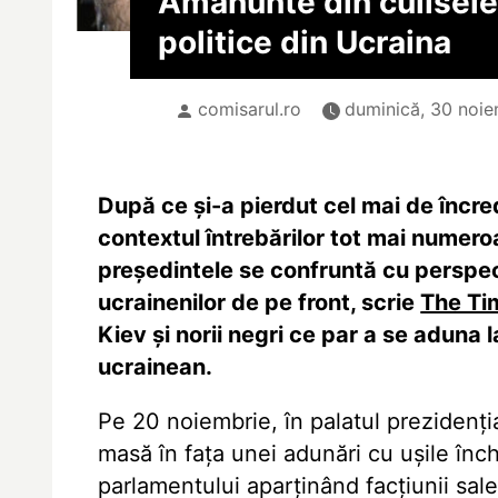
Amănunte din culisele
politice din Ucraina
comisarul.ro
duminică, 30 noie
După ce și-a pierdut cel mai de încred
contextul întrebărilor tot mai numeroa
președintele se confruntă cu perspect
ucrainenilor de pe front, scrie
The Ti
Kiev și norii negri ce par a se aduna la
ucrainean.
Pe 20 noiembrie, în palatul prezidenția
masă în fața unei adunări cu ușile în
parlamentului aparținând facțiunii sale