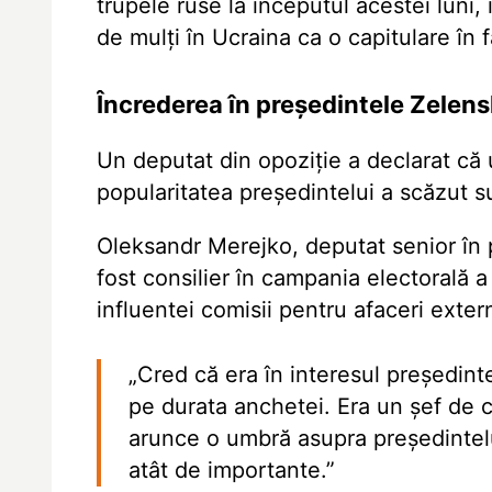
trupele ruse la începutul acestei luni,
de mulți în Ucraina ca o capitulare în
Încrederea în președintele Zelens
Un deputat din opoziție a declarat că 
popularitatea președintelui a scăzut s
Oleksandr Merejko, deputat senior în pa
fost consilier în campania electorală 
influentei comisii pentru afaceri ext
„Cred că era în interesul președinte
pe durata anchetei. Era un șef de c
arunce o umbră asupra președintelu
atât de importante.”