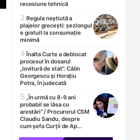
recesiune tehnică
3
Regula neștiută a
plajelor grecești: șezlongul
e gratuit la consumație
minimă
4
Înalta Curte a deblocat
procesul în dosarul
„lovitură de stat”: Călin
Georgescu și Horațiu
Potra, în judecată
5
„În urmă cu 8-9 ani
probabil se lăsa cu
arestări” /
Procurorul CSM
Claudiu Sandu, despre
cum șefa Curții de Ap…