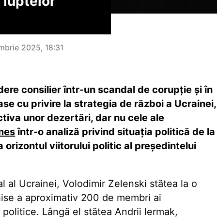
 luptelor
mbrie 2025, 18:31
ere consilier într-un scandal de corupție și în
se cu privire la strategia de război a Ucrainei,
iva unor dezertări, dar nu cele ale
mes
într-o analiză privind situația politică de la
 orizontul viitorului politic al președintelui
l al Ucrainei, Volodimir Zelenski stătea la o
chise a aproximativ 200 de membri ai
 politice. Lângă el stătea Andrii Iermak,