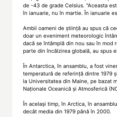
de -43 de grade Celsius. "Aceasta est
în ianuarie, nu în martie. În ianuarie e
Ambii oameni de ştiinţă au spus că cee
doar un eveniment meteorologic întâmpl
dacă se întâmplă din nou sau în mod rep
parte din încălzirea globală, au spus e
În Antarctica, în ansamblu, a fost vine
temperatură de referinţă dintre 1979 ş
la Universitatea din Maine, pe bazat 
Naţionale Oceanică şi Atmosferică (NO
În acelaşi timp, în Arctica, în ansambl
decât media din 1979 până în 2000.