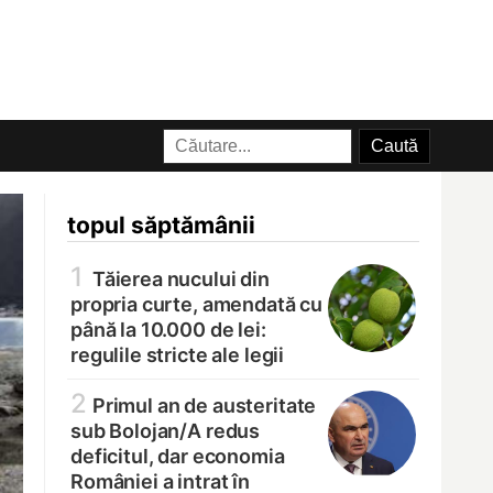
topul săptămânii
1
Tăierea nucului din
propria curte, amendată cu
până la 10.000 de lei:
regulile stricte ale legii
2
Primul an de austeritate
sub Bolojan/
A redus
deficitul, dar economia
României a intrat în