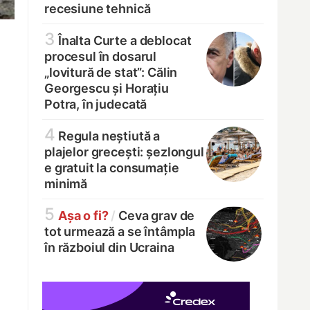
recesiune tehnică
3
Înalta Curte a deblocat
procesul în dosarul
„lovitură de stat”: Călin
Georgescu și Horațiu
Potra, în judecată
4
Regula neștiută a
plajelor grecești: șezlongul
e gratuit la consumație
minimă
5
Așa o fi?
/
Ceva grav de
tot urmează a se întâmpla
în războiul din Ucraina