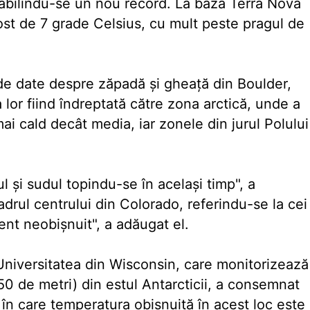
stabilindu-se un nou record. La baza Terra Nova
ost de 7 grade Celsius, cu mult peste pragul de
 de date despre zăpadă şi gheaţă din Boulder,
a lor fiind îndreptată către zona arctică, unde a
ai cald decât media, iar zonele din jurul Polului
 şi sudul topindu-se în acelaşi timp", a
adrul centrului din Colorado, referindu-se la cei
ent neobişnuit", a adăugat el.
niversitatea din Wisconsin, care monitorizează
0 de metri) din estul Antarcticii, a consemnat
le în care temperatura obişnuită în acest loc este