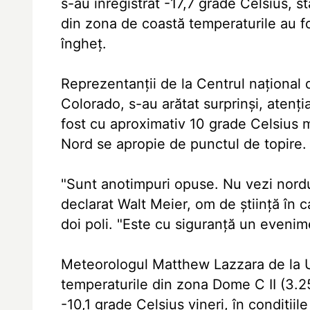
s-au înregistrat -17,7 grade Celsius, 
din zona de coastă temperaturile au f
îngheţ.
Reprezentanţii de la Centrul naţional
Colorado, s-au arătat surprinşi, atenţi
fost cu aproximativ 10 grade Celsius m
Nord se apropie de punctul de topire.
"Sunt anotimpuri opuse. Nu vezi nordul
declarat Walt Meier, om de ştiinţă în c
doi poli. "Este cu siguranţă un evenim
Meteorologul Matthew Lazzara de la U
temperaturile din zona Dome C II (3.25
-10,1 grade Celsius vineri, în condiţii