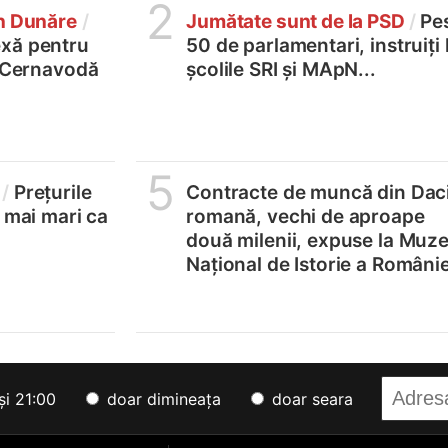
2
în Dunăre
/
Jumătate sunt de la PSD
/
Pe
xă pentru
50 de parlamentari, instruiți 
2 Cernavodă
școlile SRI și MApN...
5
/
Prețurile
Contracte de muncă din Dac
, mai mari ca
romană, vechi de aproape
două milenii, expuse la Muze
Național de Istorie a Românie
și 21:00
doar dimineața
doar seara