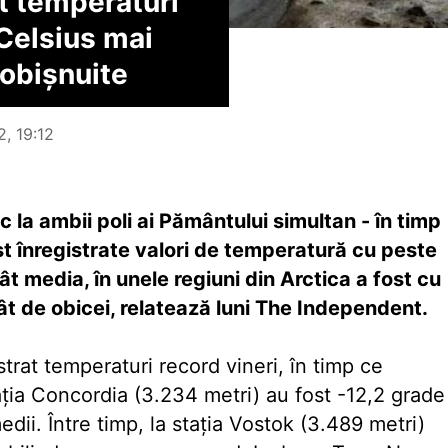
at temperaturi
Celsius mai
 obişnuite
2, 19:12
la ambii poli ai Pământului simultan - în timp
st înregistrate valori de temperatură cu peste
t media, în unele regiuni din Arctica a fost cu
t de obicei, relatează luni The Independent.
strat temperaturi record vineri, în timp ce
ţia Concordia (3.234 metri) au fost -12,2 grade
edii. Între timp, la staţia Vostok (3.489 metri)