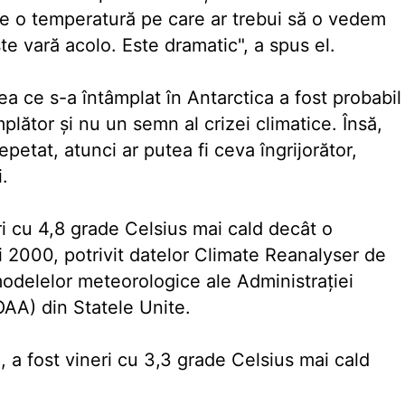
e o temperatură pe care ar trebui să o vedem
ste vară acolo. Este dramatic", a spus el.
a ce s-a întâmplat în Antarctica a fost probabil
ător şi nu un semn al crizei climatice. Însă,
etat, atunci ar putea fi ceva îngrijorător,
i.
ri cu 4,8 grade Celsius mai cald decât o
i 2000, potrivit datelor Climate Reanalyser de
modelelor meteorologice ale Administraţiei
AA) din Statele Unite.
u, a fost vineri cu 3,3 grade Celsius mai cald