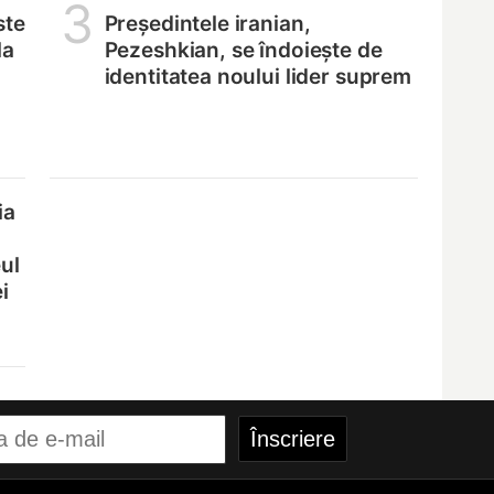
3
ste
Președintele iranian,
la
Pezeshkian, se îndoiește de
identitatea noului lider suprem
ia
ul
i