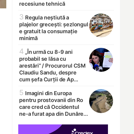
recesiune tehnică
3
Regula neștiută a
plajelor grecești: șezlongul
e gratuit la consumație
minimă
4
„În urmă cu 8-9 ani
probabil se lăsa cu
arestări” /
Procurorul CSM
Claudiu Sandu, despre
cum șefa Curții de Ap…
5
Imagini din Europa
pentru prostovanii din Ro
care cred că Occidentul
ne-a furat apa din Dunăre...