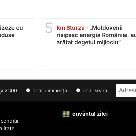
5
lizeze cu
Ion Sturza
/
„Moldovenii
reduse
risipesc energia României, a
arătat degetul mijlociu”
și 21:00
doar dimineața
doar seara
cuvântul zilei
 condiții
alitate