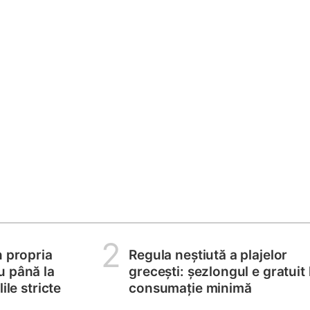
2
n propria
Regula neștiută a plajelor
u până la
grecești: șezlongul e gratuit 
ile stricte
consumație minimă