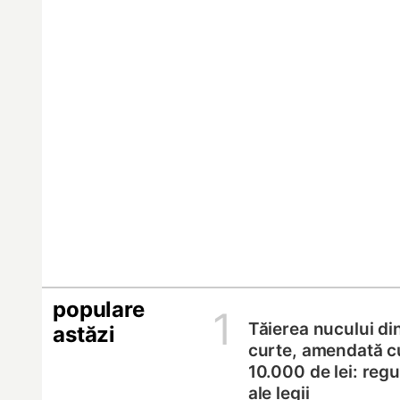
populare
1
Tăierea nucului di
astăzi
curte, amendată c
10.000 de lei: regul
ale legii