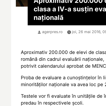
Aproximativ 200.000 d
clasa a IV-a susțin ev
națională
agerpres.ro
joi, 26 mai 2016, 0
Aproximativ 200.000 de elevi de clasa 
română din cadrul evaluării naționale,
potrivit calendarului aprobat de MEN
Proba de evaluare a cunoștințelor în l
minorităților naționale va avea loc pe 
Testele vor fi evaluate în unitățile de
predau în respectivele școli.