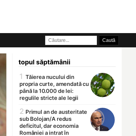
topul săptămânii
1
Tăierea nucului din
propria curte, amendată cu
până la 10.000 de lei:
regulile stricte ale legii
2
Primul an de austeritate
sub Bolojan/
A redus
deficitul, dar economia
României a intrat în