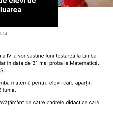
e elevi de
aluarea
9:24
a IV-a vor susține luni testarea la Limba
 iar în data de 31 mai proba la Matematică,
CȘ.
imba maternă pentru elevii care aparțin
2 iunie.
 învățământ de către cadrele didactice care