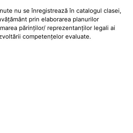
ute nu se înregistrează în catalogul clasei,
 învățământ prin elaborarea planurilor
rmarea părinților/ reprezentanților legali ai
ezvoltării competențelor evaluate.