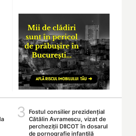
3
Fostul consilier prezidențial
la
Cătălin Avramescu, vizat de
percheziții DIICOT în dosarul
de pornografie infantilă