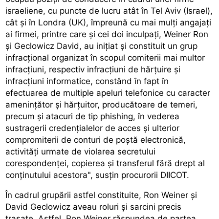
israeliene, cu puncte de lucru atât în Tel Aviv (Israel),
cât și în Londra (UK), împreună cu mai mulți angajați
ai firmei, printre care și cei doi inculpați, Weiner Ron
și Geclowicz David, au inițiat și constituit un grup
infracțional organizat în scopul comiterii mai multor
infracțiuni, respectiv infracțiuni de hărțuire și
infracțiuni informatice, constând în fapt în
efectuarea de multiple apeluri telefonice cu caracter
amenințător și hărțuitor, producătoare de temeri,
precum și atacuri de tip phishing, în vederea
sustragerii credențialelor de acces și ulterior
compromiterii de conturi de poștă electronică,
activități urmate de violarea secretului
corespondenței, copierea și transferul fără drept al
conținutului acestora", susțin procurorii DIICOT.
În cadrul grupării astfel constituite, Ron Weiner și
David Geclowicz aveau roluri și sarcini precis
trasate. Astfel, Ron Weiner răspundea de partea