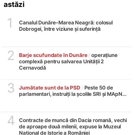
astăzi
1
Canalul Dunăre–Marea Neagră: colosul
Dobrogei, între viziune și suferință
2
Barje scufundate în Dunăre
/
operațiune
complexă pentru salvarea Unității 2
Cernavodă
3
Jumătate sunt de la PSD
/
Peste 50 de
parlamentari, instruiți la școlile SRI și MApN...
4
Contracte de muncă din Dacia romană, vechi
de aproape două milenii, expuse la Muzeul
Național de Istorie a României