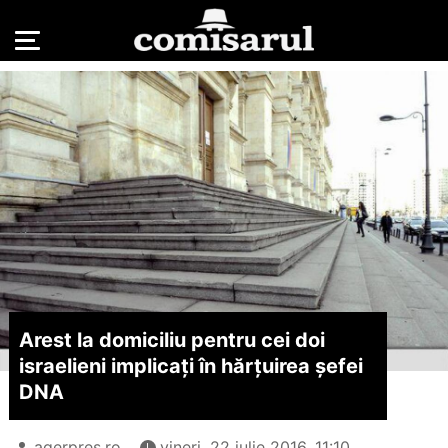
Arest la domiciliu pentru cei doi
israelieni implicați în hărțuirea șefei
DNA
agerpres.ro
vineri, 22 iulie 2016, 11:10