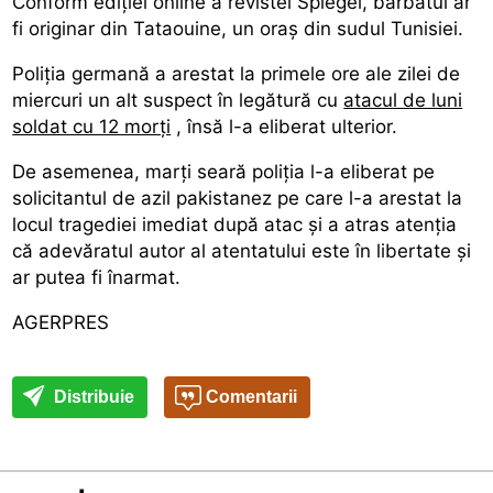
Conform ediției online a revistei Spiegel, bărbatul ar
fi originar din Tataouine, un oraș din sudul Tunisiei.
Poliția germană a arestat la primele ore ale zilei de
miercuri un alt suspect în legătură cu
atacul de luni
soldat cu 12 morți
, însă l-a eliberat ulterior.
De asemenea, marți seară poliția l-a eliberat pe
solicitantul de azil pakistanez pe care l-a arestat la
locul tragediei imediat după atac și a atras atenția
că adevăratul autor al atentatului este în libertate și
ar putea fi înarmat.
AGERPRES
Distribuie
Comentarii