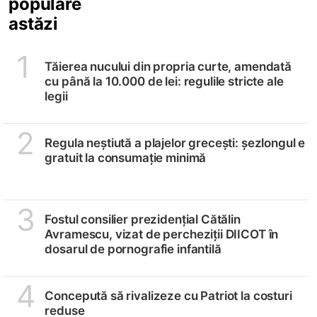
populare
astăzi
1
Tăierea nucului din propria curte, amendată
cu până la 10.000 de lei: regulile stricte ale
legii
2
Regula neștiută a plajelor grecești: șezlongul e
gratuit la consumație minimă
3
Fostul consilier prezidențial Cătălin
Avramescu, vizat de percheziții DIICOT în
dosarul de pornografie infantilă
4
Concepută să rivalizeze cu Patriot la costuri
reduse