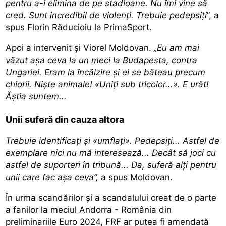
pentru a-i elimina de pe stadioane. Nu îmi vine să
cred. Sunt incredibil de violenți. Trebuie pedepsiți
”, a
spus Florin Răducioiu la PrimaSport.
Apoi a intervenit și Viorel Moldovan.
„Eu am mai
văzut așa ceva la un meci la Budapesta, contra
Ungariei. Eram la încălzire și ei se băteau precum
chiorii. Niște animale! «Uniți sub tricolor...». E urât!
Ăștia suntem...
Unii suferă din cauza altora
Trebuie identificați și «umflați». Pedepsiți... Astfel de
exemplare nici nu mă interesează... Decât să joci cu
astfel de suporteri în tribună... Da, suferă alți pentru
unii care fac așa ceva”,
a spus Moldovan.
În urma scandărilor și a scandalului creat de o parte
a fanilor la meciul Andorra - România din
preliminariile Euro 2024, FRF ar putea fi amendată