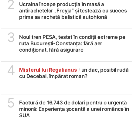
2
Ucraina începe producția în masă a
antirachetelor „Freyja” și testează cu succes
prima sa rachetă balistică autohtonă
3
Noul tren PESA, testat în condiții extreme pe
ruta București-Constanța: fără aer
condiționat, fără asigurare
4
Misterul lui Regalianus
/
un dac, posibil rudă
cu Decebal, împărat roman?
5
Factură de 16.743 de dolari pentru o urgență
minoră: Experiența șocantă a unei românce în
SUA