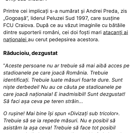
Printre cei implicați s-a numărat și Andrei Preda, zis
„Gogoașă”, liderul Peluzei Sud 1997, care susține
FCU Craiova. După ce au văzut imaginile cu bătăile
dintre suporterii români, cei doi foști mari
atacanți ai
naționalei
au cerut pedepsirea acestora.
Răducioiu, dezgustat
”
Aceste persoane nu ar trebuie să mai aibă acces pe
stadioanele pe care joacă România. Trebuie
identificați. Trebuie luate măsuri foarte dure. Sunt
niște derbedei! Nu au ce căuta pe stadioanele pe
care joacă naționala! E inadmisibil! Sunt dezgustat!
Să faci așa ceva pe teren străin...
O rușine! Mai bine își spun «Divizați sub tricolor».
Trebuie să se ia repede măsuri. Nu e posibil să
asistăm la așa ceva! Trebuie să face tot posibil