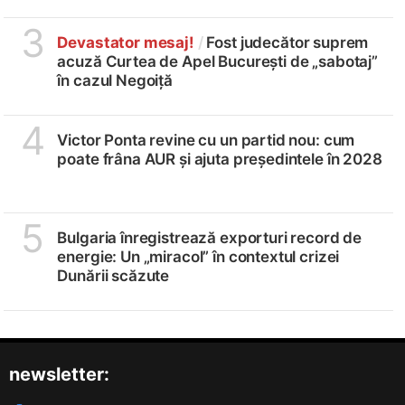
3
Devastator mesaj!
/
Fost judecător suprem
acuză Curtea de Apel București de „sabotaj”
în cazul Negoiță
4
Victor Ponta revine cu un partid nou: cum
poate frâna AUR și ajuta președintele în 2028
5
Bulgaria înregistrează exporturi record de
energie: Un „miracol” în contextul crizei
Dunării scăzute
newsletter: