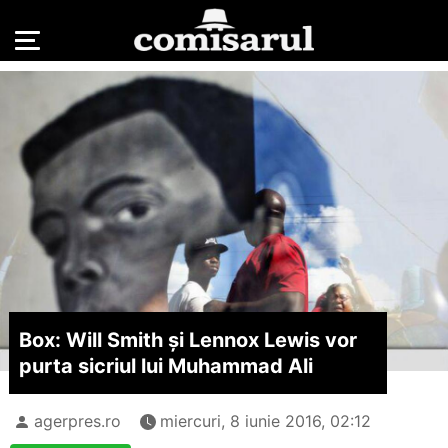
Box: Will Smith și Lennox Lewis vor
purta sicriul lui Muhammad Ali
agerpres.ro
miercuri, 8 iunie 2016, 02:12