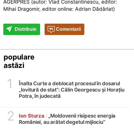
AGERPRES (autor: Vlad Constantinescu, editor:
Mihai Dragomir, editor online: Adrian Dădârlat)
Distribuie
Comentarii
populare
astăzi
1
Înalta Curte a deblocat procesul în dosarul
„lovitură de stat”: Călin Georgescu și Horațiu
Potra, în judecată
2
Ion Sturza
/
„Moldovenii risipesc energia
României, au arătat degetul mijlociu”