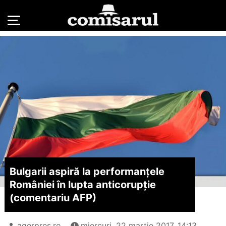
Bulgarii aspiră la performanțele
României în lupta anticorupție
(comentariu AFP)
agerpres.ro
miercuri, 22 martie 2017, 14:13