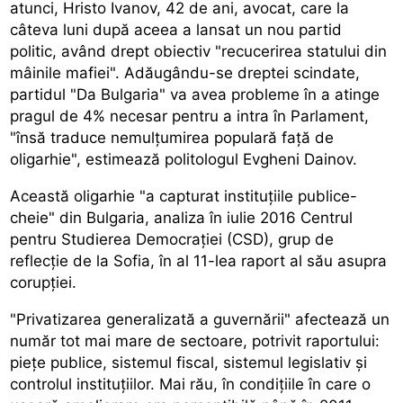
atunci, Hristo Ivanov, 42 de ani, avocat, care la
câteva luni după aceea a lansat un nou partid
politic, având drept obiectiv "recucerirea statului din
mâinile mafiei". Adăugându-se dreptei scindate,
partidul "Da Bulgaria" va avea probleme în a atinge
pragul de 4% necesar pentru a intra în Parlament,
"însă traduce nemulțumirea populară față de
oligarhie", estimează politologul Evgheni Dainov.
Această oligarhie "a capturat instituțiile publice-
cheie" din Bulgaria, analiza în iulie 2016 Centrul
pentru Studierea Democrației (CSD), grup de
reflecție de la Sofia, în al 11-lea raport al său asupra
corupției.
"Privatizarea generalizată a guvernării" afectează un
număr tot mai mare de sectoare, potrivit raportului:
piețe publice, sistemul fiscal, sistemul legislativ și
controlul instituțiilor. Mai rău, în condițiile în care o