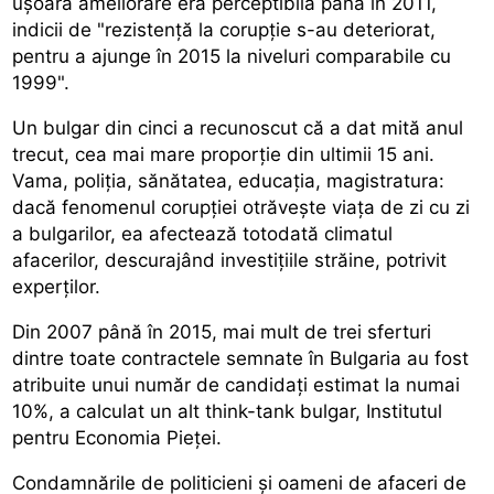
ușoară ameliorare era perceptibilă până în 2011,
indicii de "rezistență la corupție s-au deteriorat,
pentru a ajunge în 2015 la niveluri comparabile cu
1999".
Un bulgar din cinci a recunoscut că a dat mită anul
trecut, cea mai mare proporție din ultimii 15 ani.
Vama, poliția, sănătatea, educația, magistratura:
dacă fenomenul corupției otrăvește viața de zi cu zi
a bulgarilor, ea afectează totodată climatul
afacerilor, descurajând investițiile străine, potrivit
experților.
Din 2007 până în 2015, mai mult de trei sferturi
dintre toate contractele semnate în Bulgaria au fost
atribuite unui număr de candidați estimat la numai
10%, a calculat un alt think-tank bulgar, Institutul
pentru Economia Pieței.
Condamnările de politicieni și oameni de afaceri de