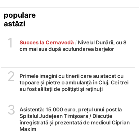
populare
astăzi
1
Succes la Cernavodă
/
Nivelul Dunării, cu 8
cm mai sus după scufundarea barjelor
2
Primele imagini cu tinerii care au atacat cu
topoare și pietre o ambulanță în Cluj. Cei trei
au fost săltați de polițiști și reținuți
3
Asistentă: 15.000 euro, prețul unui post la
Spitalul Județean Timișoara /
Discuție
înregistrată și prezentată de medicul Ciprian
Maxim