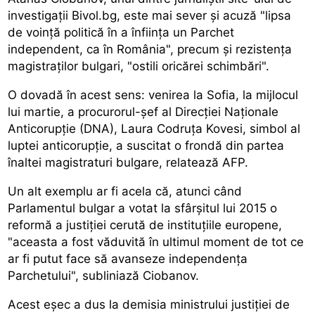
investigații Bivol.bg, este mai sever și acuză "lipsa
de voință politică în a înființa un Parchet
independent, ca în România", precum și rezistența
magistraților bulgari, "ostili oricărei schimbări".
O dovadă în acest sens: venirea la Sofia, la mijlocul
lui martie, a procurorul-șef al Direcției Naționale
Anticorupție (DNA), Laura Codruța Kovesi, simbol al
luptei anticorupție, a suscitat o frondă din partea
înaltei magistraturi bulgare, relatează AFP.
Un alt exemplu ar fi acela că, atunci când
Parlamentul bulgar a votat la sfârșitul lui 2015 o
reformă a justiției cerută de instituțiile europene,
"aceasta a fost văduvită în ultimul moment de tot ce
ar fi putut face să avanseze independența
Parchetului", subliniază Ciobanov.
Acest eșec a dus la demisia ministrului justiției de