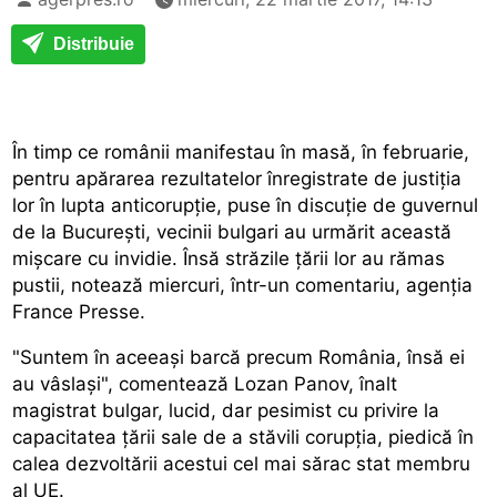
Distribuie
În timp ce românii manifestau în masă, în februarie,
pentru apărarea rezultatelor înregistrate de justiția
lor în lupta anticorupție, puse în discuție de guvernul
de la București, vecinii bulgari au urmărit această
mișcare cu invidie. Însă străzile țării lor au rămas
pustii, notează miercuri, într-un comentariu, agenția
France Presse.
"Suntem în aceeași barcă precum România, însă ei
au vâslași", comentează Lozan Panov, înalt
magistrat bulgar, lucid, dar pesimist cu privire la
capacitatea țării sale de a stăvili corupția, piedică în
calea dezvoltării acestui cel mai sărac stat membru
al UE.