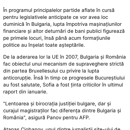
În programul principalelor partide aflate în cursă
pentru legislativele anticipate ce vor avea loc
duminică în Bulgaria, lupta împotriva mașinațiunilor
financiare și altor deturnări de bani publici figurează
pe primele locuri, însă până acum formațiunile
politice au înșelat toate așteptările.
De la aderarea lor la UE în 2007, Bulgaria și România
fac obiectul unui mecanism de supraveghere strictă
din partea Bruxellesului cu privire la lupta
anticorupție. Însă în timp ce progresele Bucureștiului
au fost salutate, Sofia a fost ținta criticilor în ultimul
raport din ianuarie.
"Lentoarea și birocrația justiției bulgare, dar și
curajul magistraților fac diferența dintre Bulgaria și
România", asigură Panov pentru AFP.
Atanas Ciobanov, unul dintre jurnaliștii site-ului de