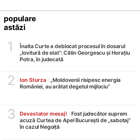
populare
astăzi
1
Înalta Curte a deblocat procesul în dosarul
„lovitură de stat”: Călin Georgescu și Horațiu
Potra, în judecată
2
Ion Sturza
/
„Moldovenii risipesc energia
României, au arătat degetul mijlociu”
3
Devastator mesaj!
/
Fost judecător suprem
acuză Curtea de Apel București de „sabotaj”
în cazul Negoiță