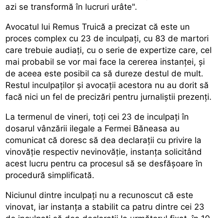
azi se transformă în lucruri urâte".
Avocatul lui Remus Truică a precizat că este un
proces complex cu 23 de inculpați, cu 83 de martori
care trebuie audiați, cu o serie de expertize care, cel
mai probabil se vor mai face la cererea instanței, și
de aceea este posibil ca să dureze destul de mult.
Restul inculpaților și avocații acestora nu au dorit să
facă nici un fel de precizări pentru jurnaliștii prezenți.
La termenul de vineri, toți cei 23 de inculpați în
dosarul vânzării ilegale a Fermei Băneasa au
comunicat că doresc să dea declarații cu privire la
vinovăție respectiv nevinovăție, instanța solicitând
acest lucru pentru ca procesul să se desfășoare în
procedură simplificată.
Niciunul dintre inculpați nu a recunoscut că este
vinovat, iar instanța a stabilit ca patru dintre cei 23