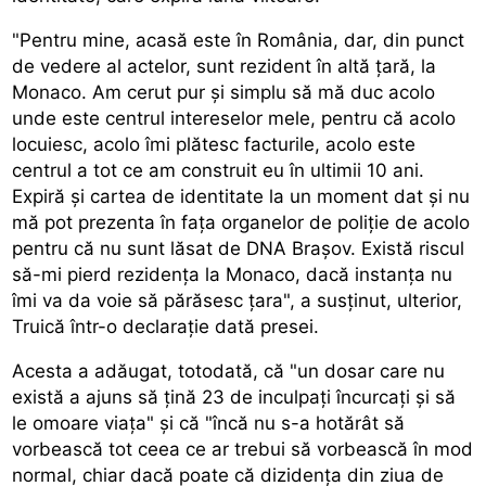
"Pentru mine, acasă este în România, dar, din punct
de vedere al actelor, sunt rezident în altă țară, la
Monaco. Am cerut pur și simplu să mă duc acolo
unde este centrul intereselor mele, pentru că acolo
locuiesc, acolo îmi plătesc facturile, acolo este
centrul a tot ce am construit eu în ultimii 10 ani.
Expiră și cartea de identitate la un moment dat și nu
mă pot prezenta în fața organelor de poliție de acolo
pentru că nu sunt lăsat de DNA Brașov. Există riscul
să-mi pierd rezidența la Monaco, dacă instanța nu
îmi va da voie să părăsesc țara", a susținut, ulterior,
Truică într-o declarație dată presei.
Acesta a adăugat, totodată, că "un dosar care nu
există a ajuns să țină 23 de inculpați încurcați și să
le omoare viața" și că "încă nu s-a hotărât să
vorbească tot ceea ce ar trebui să vorbească în mod
normal, chiar dacă poate că dizidența din ziua de