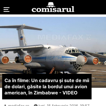
Ca în filme: Un cadavru şi sute de mii
de dolari, găsite la bordul unui avion
american, în Zimbabwe - VIDEO
mediafax.ro
luni, 15 februarie 2016, 19:57