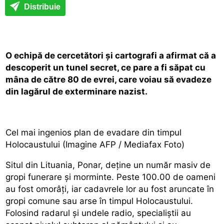
Distribuie
O echipă de cercetători şi cartografi a afirmat că a
descoperit un tunel secret, ce pare a fi săpat cu
mâna de către 80 de evrei, care voiau să evadeze
din lagărul de exterminare nazist.
Cel mai ingenios plan de evadare din timpul
Holocaustului (Imagine AFP / Mediafax Foto)
Situl din Lituania, Ponar, deţine un număr masiv de
gropi funerare şi morminte. Peste 100.00 de oameni
au fost omorâţi, iar cadavrele lor au fost aruncate în
gropi comune sau arse în timpul Holocaustului.
Folosind radarul şi undele radio, specialiştii au