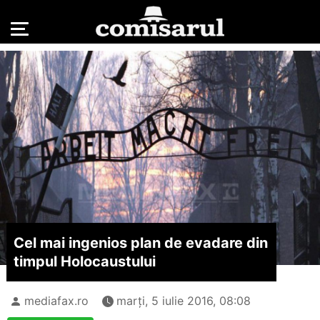
Cel mai ingenios plan de evadare din
timpul Holocaustului
mediafax.ro
marți, 5 iulie 2016, 08:08