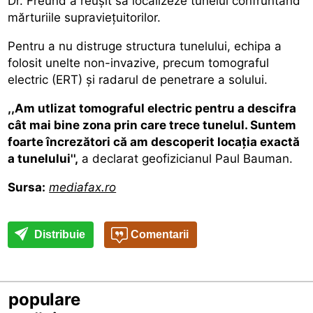
Dr. Freund a reuşit să localizeze tunelul confruntând
mărturiile supravieţuitorilor.
Pentru a nu distruge structura tunelului, echipa a
folosit unelte non-invazive, precum tomograful
electric (ERT) şi radarul de penetrare a solului.
,,Am utlizat tomograful electric pentru a descifra
cât mai bine zona prin care trece tunelul. Suntem
foarte încrezători că am descoperit locaţia exactă
a tunelului'',
a declarat geofizicianul Paul Bauman.
Sursa:
mediafax.ro
Distribuie
Comentarii
populare