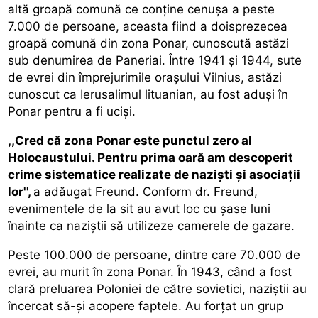
altă groapă comună ce conţine cenuşa a peste
7.000 de persoane, aceasta fiind a doisprezecea
groapă comună din zona Ponar, cunoscută astăzi
sub denumirea de Paneriai. Între 1941 şi 1944, sute
de evrei din împrejurimile oraşului Vilnius, astăzi
cunoscut ca Ierusalimul lituanian, au fost aduşi în
Ponar pentru a fi ucişi.
,,Cred că zona Ponar este punctul zero al
Holocaustului. Pentru prima oară am descoperit
crime sistematice realizate de nazişti şi asociaţii
lor'',
a adăugat Freund. Conform dr. Freund,
evenimentele de la sit au avut loc cu şase luni
înainte ca naziştii să utilizeze camerele de gazare.
Peste 100.000 de persoane, dintre care 70.000 de
evrei, au murit în zona Ponar. În 1943, când a fost
clară preluarea Poloniei de către sovietici, naziştii au
încercat să-şi acopere faptele. Au forţat un grup