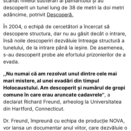
scanat nivelul subteran al pământului şi au
descoperit un tunel lung de 38 de metri la doi metri
adâncime, potrivit
Descoperă.
În 2004, o echipă de cercetători a încercat să
descopere structura, dar nu au găsit decât o intrare,
însă noile descoperiri dezvăluie întreaga structură a
tunelului, de la intrare până la ieşire. De asemenea,
s-au descoperit probe ale efortului prizonierilor de a
evada.
,,Nu numai că am rezolvat unul dintre cele mai
mari mistere, al unei evadări din timpul
Holocaustului. Am descoperit şi numărul de gropi
comune în care erau aruncate cadavrele''
, a
declarat Richard Freund, arheolog la Universitatea
din Hartford, Connecticut.
Dr. Freund, împreună cu echipa de producţie NOVA,
vor lansa un documentar anul viitor, care dezvăluie o