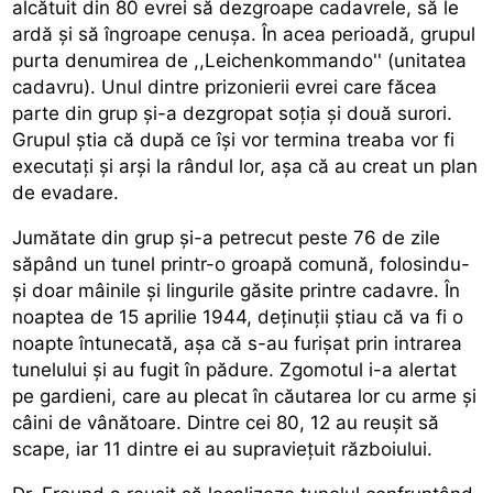
alcătuit din 80 evrei să dezgroape cadavrele, să le
ardă şi să îngroape cenuşa. În acea perioadă, grupul
purta denumirea de ,,Leichenkommando'' (unitatea
cadavru). Unul dintre prizonierii evrei care făcea
parte din grup şi-a dezgropat soţia şi două surori.
Grupul ştia că după ce îşi vor termina treaba vor fi
executaţi şi arşi la rândul lor, aşa că au creat un plan
de evadare.
Jumătate din grup şi-a petrecut peste 76 de zile
săpând un tunel printr-o groapă comună, folosindu-
şi doar mâinile şi lingurile găsite printre cadavre. În
noaptea de 15 aprilie 1944, deţinuţii ştiau că va fi o
noapte întunecată, aşa că s-au furişat prin intrarea
tunelului şi au fugit în pădure. Zgomotul i-a alertat
pe gardieni, care au plecat în căutarea lor cu arme şi
câini de vânătoare. Dintre cei 80, 12 au reuşit să
scape, iar 11 dintre ei au supravieţuit războiului.