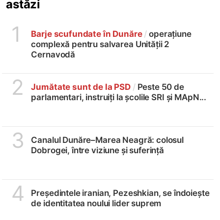
astăzi
1
Barje scufundate în Dunăre
/
operațiune
complexă pentru salvarea Unității 2
Cernavodă
2
Jumătate sunt de la PSD
/
Peste 50 de
parlamentari, instruiți la școlile SRI și MApN...
3
Canalul Dunăre–Marea Neagră: colosul
Dobrogei, între viziune și suferință
4
Președintele iranian, Pezeshkian, se îndoiește
de identitatea noului lider suprem