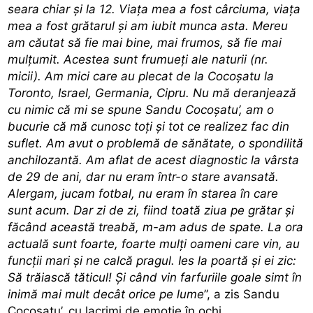
seara chiar și la 12. Viața mea a fost cârciuma, viața
mea a fost grătarul și am iubit munca asta. Mereu
am căutat să fie mai bine, mai frumos, să fie mai
mulțumit. Acestea sunt frumueți ale naturii (nr.
micii). Am mici care au plecat de la Cocoșatu la
Toronto, Israel, Germania, Cipru. Nu mă deranjează
cu nimic că mi se spune Sandu Cocoșatu’, am o
bucurie că mă cunosc toți și tot ce realizez fac din
suflet. Am avut o problemă de sănătate, o spondilită
anchilozantă. Am aflat de acest diagnostic la vârsta
de 29 de ani, dar nu eram într-o stare avansată.
Alergam, jucam fotbal, nu eram în starea în care
sunt acum. Dar zi de zi, fiind toată ziua pe grătar și
făcând această treabă, m-am adus de spate. La ora
actuală sunt foarte, foarte mulți oameni care vin, au
funcții mari și ne calcă pragul. Ies la poartă și ei zic:
Să trăiască tăticul! Și când vin farfuriile goale simt în
inimă mai mult decât orice pe lume
”, a zis Sandu
Cocoșatu’, cu lacrimi de emoție în ochi.