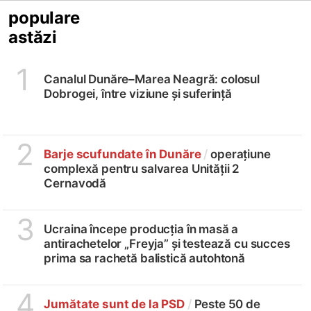
populare
astăzi
1
Canalul Dunăre–Marea Neagră: colosul
Dobrogei, între viziune și suferință
2
Barje scufundate în Dunăre
/
operațiune
complexă pentru salvarea Unității 2
Cernavodă
3
Ucraina începe producția în masă a
antirachetelor „Freyja” și testează cu succes
prima sa rachetă balistică autohtonă
4
Jumătate sunt de la PSD
/
Peste 50 de