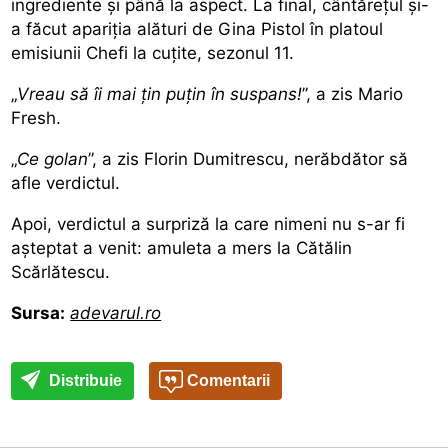
ingrediente și până la aspect. La final, cântărețul și-
a făcut apariția alături de Gina Pistol în platoul
emisiunii Chefi la cuțite, sezonul 11.
„
Vreau să îi mai țin puțin în suspans!
”, a zis Mario
Fresh.
„
Ce golan
”, a zis Florin Dumitrescu, nerăbdător să
afle verdictul.
Apoi, verdictul a surpriză la care nimeni nu s-ar fi
așteptat a venit: amuleta a mers la Cătălin
Scărlătescu.
Sursa:
adevarul.ro
Distribuie
Comentarii