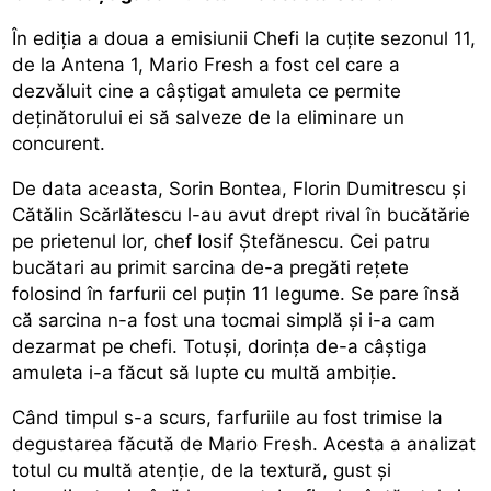
În ediția a doua a emisiunii Chefi la cuțite sezonul 11,
de la Antena 1, Mario Fresh a fost cel care a
dezvăluit cine a câștigat amuleta ce permite
deținătorului ei să salveze de la eliminare un
concurent.
De data aceasta, Sorin Bontea, Florin Dumitrescu și
Cătălin Scărlătescu l-au avut drept rival în bucătărie
pe prietenul lor, chef Iosif Ștefănescu. Cei patru
bucătari au primit sarcina de-a pregăti rețete
folosind în farfurii cel puțin 11 legume. Se pare însă
că sarcina n-a fost una tocmai simplă și i-a cam
dezarmat pe chefi. Totuși, dorința de-a câștiga
amuleta i-a făcut să lupte cu multă ambiție.
Când timpul s-a scurs, farfuriile au fost trimise la
degustarea făcută de Mario Fresh. Acesta a analizat
totul cu multă atenție, de la textură, gust și