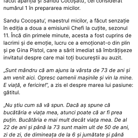
făcut apariția și Sandu Cocoșatu’, cel considerat
numărul 1 în prepararea micilor.
Sandu Cocoșatu’, maestrul micilor, a făcut senzație
în ediția a doua a emisiunii Chefi la cuțite, sezonul
11. Încă din primele minute, acesta a fost cuprins de
lacrimi și de emoție, lucru ce a emoționat-o din plin
și pe Gina Pistol, care a sărit imediat să îmbrățișeze
invitatul despre care mai toți bucureștii au auzit.
„
Sunt mândru că am ajuns la vârsta de 73 de ani și
am venit aici. Opresc oamenii mașinile și vin la mine.
E viață, e fericire!
”, a zis el despre marea lui pasiune:
gătitul.
„
Nu știu cum să vă spun. Dacă aș spune că
bucătăria e viața mea, atunci poate că ar fi prea
puțin. Bucătăria e mai mult decât viața mea. De al
22 de ani și până la 73 sunt maim ult de 50 de ani,
zi de zi, de dimineața de la 6 și jumătate și până