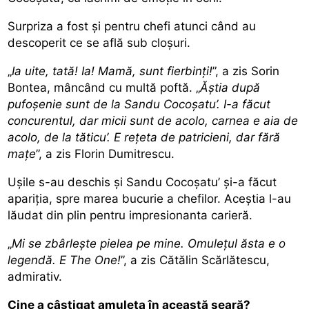
Surpriza a fost și pentru chefi atunci când au
descoperit ce se află sub cloșuri.
„
Ia uite, tată! Ia! Mamă, sunt fierbinți!
”, a zis Sorin
Bontea, mâncând cu multă poftă. „
Ăștia după
pufoșenie sunt de la Sandu Cocoșatu’. I-a făcut
concurentul, dar micii sunt de acolo, carnea e aia de
acolo, de la tăticu’. E rețeta de patricieni, dar fără
mațe
”, a zis Florin Dumitrescu.
Ușile s-au deschis și Sandu Cocoșatu’ și-a făcut
apariția, spre marea bucurie a chefilor. Aceștia l-au
lăudat din plin pentru impresionanta carieră.
„
Mi se zbârlește pielea pe mine. Omulețul ăsta e o
legendă. E The One!
”, a zis Cătălin Scărlătescu,
admirativ.
Cine a câștigat amuleta în această seară?