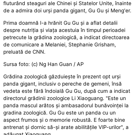
fluturând steaguri ale Chinei și Statelor Unite, înainte
de a admira doi urși panda gigant, Gu Gu și Meng'er.
Prima doamnă l-a hrănit Gu Gu și a aflat detalii
despre nutriția și viața acestuia în timpul perioadei
petrecute la grădina zoologică, a indicat directoarea
de comunicare a Melaniei, Stephanie Grisham,
preluată de CNN.
Sursa foto: (c) Ng Han Guan / AP
Grădina zoologică găzduiește în prezent opt urși
panda gigant, inclusiv o pereche de gemeni, însă
vedeta este fără îndoială Gu Gu, după cum a indicat
directorul grădinii zoologice Li Xiaoguang. "Este un
panda mascul arătos și ambasadorul bunăvoinței la
gradina zoologică. Gu Gu este un panda cu un
aspect frumos și o memorie robustă. E foarte bine
antrenat și dornic să-și arate abilitățile VIP-urilor", a
adăugat Xiaoguang.