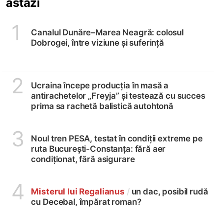
astăzi
1
Canalul Dunăre–Marea Neagră: colosul
Dobrogei, între viziune și suferință
2
Ucraina începe producția în masă a
antirachetelor „Freyja” și testează cu succes
prima sa rachetă balistică autohtonă
3
Noul tren PESA, testat în condiții extreme pe
ruta București-Constanța: fără aer
condiționat, fără asigurare
4
Misterul lui Regalianus
/
un dac, posibil rudă
cu Decebal, împărat roman?