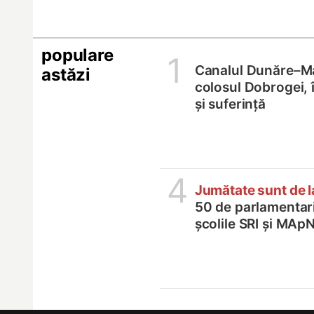
populare
1
Canalul Dunăre–M
astăzi
colosul Dobrogei, 
și suferință
4
Jumătate sunt de 
50 de parlamentari,
școlile SRI și MApN