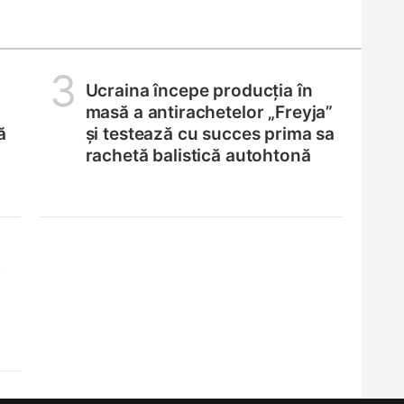
3
Ucraina începe producția în
masă a antirachetelor „Freyja”
ă
și testează cu succes prima sa
rachetă balistică autohtonă
,