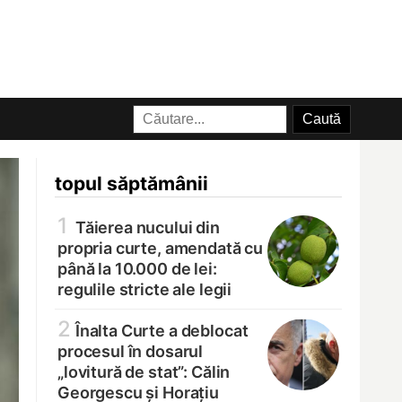
topul săptămânii
1
Tăierea nucului din
propria curte, amendată cu
până la 10.000 de lei:
regulile stricte ale legii
2
Înalta Curte a deblocat
procesul în dosarul
„lovitură de stat”: Călin
Georgescu și Horațiu