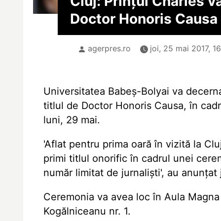
Cluj: Prințul Charles va
Doctor Honoris Causa
agerpres.ro
joi, 25 mai 2017, 1
Universitatea Babeș-Bolyai va decerna
titlul de Doctor Honoris Causa, în ca
luni, 29 mai.
'Aflat pentru prima oară în vizită la C
primi titlul onorific în cadrul unei cer
număr limitat de jurnaliști', au anunțat
Ceremonia va avea loc în Aula Magna d
Kogălniceanu nr. 1.