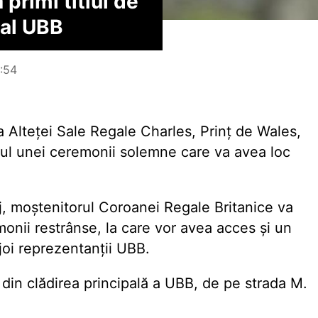
 primi titlul de
 al UBB
6:54
 Alteței Sale Regale Charles, Prinț de Wales,
drul unei ceremonii solemne care va avea loc
luj, moștenitorul Coroanei Regale Britanice va
emonii restrânse, la care vor avea acces și un
 joi reprezentanții UBB.
in clădirea principală a UBB, de pe strada M.