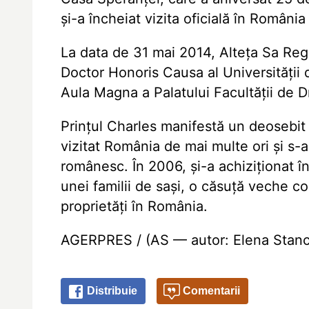
și-a încheiat vizita oficială în Români
La data de 31 mai 2014, Alteța Sa Regal
Doctor Honoris Causa al Universității d
Aula Magna a Palatului Facultății de D
Prințul Charles manifestă un deosebit
vizitat România de mai multe ori și s-a
românesc. În 2006, și-a achiziționat în
unei familii de sași, o căsuță veche co
proprietăți în România.
AGERPRES / (AS — autor: Elena Stanciu
Distribuie
Comentarii