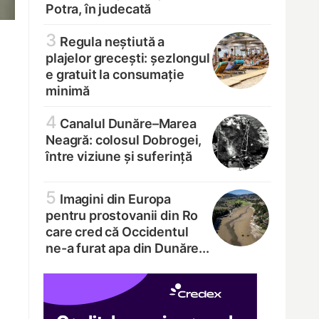
Potra, în judecată
3
Regula neștiută a
plajelor grecești: șezlongul
e gratuit la consumație
minimă
4
Canalul Dunăre–Marea
Neagră: colosul Dobrogei,
între viziune și suferință
5
Imagini din Europa
pentru prostovanii din Ro
care cred că Occidentul
ne-a furat apa din Dunăre...