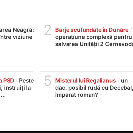
2
area Neagră:
Barje scufundate în Dunăre
/
între viziune
operațiune complexă pentru
salvarea Unității 2 Cernavod
5
la PSD
/
Peste
Misterul lui Regalianus
/
un
 instruiți la
dac, posibil rudă cu Decebal
...
împărat roman?