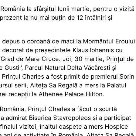
 România la sfârșitul lunii martie, pentru o vizită
 prezent la nu mai puțin de 12 întâlniri și
ă a depus o coroană de maci la Mormântul Eroului
t decorat de președintele Klaus Iohannis cu
 Grad de Mare Cruce. Joi, 30 martie, Prințul de
e Gusti'', Parcul Natural Delta Văcărești și
Prințul Charles a fost primit de premierul Sorin
ursul serii, Alteța Sa Regală a mers la Palatul
unei recepții la Athenee Palace Hilton.
 România, Prințul Charles a făcut o scurtă
 a admirat Biserica Stavropoleos și a participat
finalul vizitei, înaltul oaspete a mers Hospice
 ani de activitate în România. Alteța Sa Regală