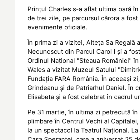
Prințul Charles s-a aflat ultima oară în
de trei zile, pe parcursul cărora a fost
evenimente oficiale.
În prima zi a vizitei, Alteța Sa Regal
Necunoscut din Parcul Carol I și a fos
Ordinul Național "Steaua României" în
Wales a vizitat Muzeul Satului ''Dimitri
Fundația FARA România. În aceeași zi, 
Grindeanu și de Patriarhul Daniel. În c
Elisabeta și a fost celebrat în cadrul 
Pe 31 martie, în ultima zi petrecută în
plimbare în Centrul Vechi al Capitalei,
la un spectacol la Teatrul Național. La 
Casa Speranței, care a aniversat 25 de