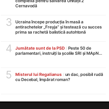
complexă pentru salvarea Unității 2
Cernavodă
3
Ucraina începe producția în masă a
antirachetelor „Freyja” și testează cu succes
prima sa rachetă balistică autohtonă
4
Jumătate sunt de la PSD
/
Peste 50 de
parlamentari, instruiți la școlile SRI și MApN...
5
Misterul lui Regalianus
/
un dac, posibil rudă
cu Decebal, împărat roman?