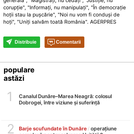
generală", "Magistraţi, nu cedaţi", "Justiţie, nu
corupţie", "Informaţi, nu manipulaţi", "În democraţie
hoţii stau la puşcărie", "Noi nu vom fi conduşi de
hoţi", "Uniţi salvăm toată România". AGERPRES
Distribuie
Comentarii
populare
astăzi
1
Canalul Dunăre–Marea Neagră: colosul
Dobrogei, între viziune și suferință
2
Barje scufundate în Dunăre
/
operațiune