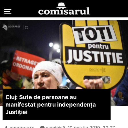
Cluj: Sute de persoane au
manifestat pentru independenţa
Justiţiei
agerpres.ro
duminică, 10 martie 2019, 20:07