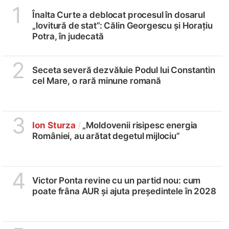
1
Înalta Curte a deblocat procesul în dosarul
„lovitură de stat”: Călin Georgescu și Horațiu
Potra, în judecată
2
Seceta severă dezvăluie Podul lui Constantin
cel Mare, o rară minune romană
3
Ion Sturza
/
„Moldovenii risipesc energia
României, au arătat degetul mijlociu”
4
Victor Ponta revine cu un partid nou: cum
poate frâna AUR și ajuta președintele în 2028