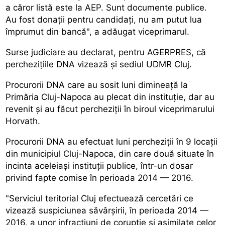
a căror listă este la AEP. Sunt documente publice.
Au fost donații pentru candidați, nu am putut lua
împrumut din bancă", a adăugat viceprimarul.
Surse judiciare au declarat, pentru AGERPRES, că
perchezițiile DNA vizează și sediul UDMR Cluj.
Procurorii DNA care au sosit luni dimineață la
Primăria Cluj-Napoca au plecat din instituție, dar au
revenit și au făcut percheziții în biroul viceprimarului
Horvath.
Procurorii DNA au efectuat luni percheziții în 9 locații
din municipiul Cluj-Napoca, din care două situate în
incinta aceleiași instituții publice, într-un dosar
privind fapte comise în perioada 2014 — 2016.
"Serviciul teritorial Cluj efectuează cercetări ce
vizează suspiciunea săvârșirii, în perioada 2014 —
2016, a unor infracțiuni de corupție și asimilate celor