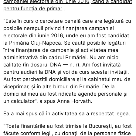
campaniei electorale din iunie 2016, când a candidat
pentru funcția de primar
.
"Este în curs o cercetare penală care are legătură cu
posibile nereguli privind finanțarea campaniei
electorale din iunie 2016, unde eu am fost candidat
la Primăria Cluj-Napoca. Se caută posibile legături
între finanțarea de campanie și activitatea mea
administrativă din cadrul Primăriei. Nu am nicio
calitate (în dosarul DNA — n. r). Am fost invitată
pentru audieri la DNA și voi da curs acestei invitații.
Au fost percheziții domiciliare și la cabinetul meu de
viceprimar, și în alte birouri din Primărie. De la
domiciliul meu au fost ridicate agende personale și
un calculator", a spus Anna Horvath.
Ea a mai spus că în activitatea sa a respectat legea.
"Toate finanțările au fost trimise la București, au fost
făcute conform legii, cu donații de la persoane fizice