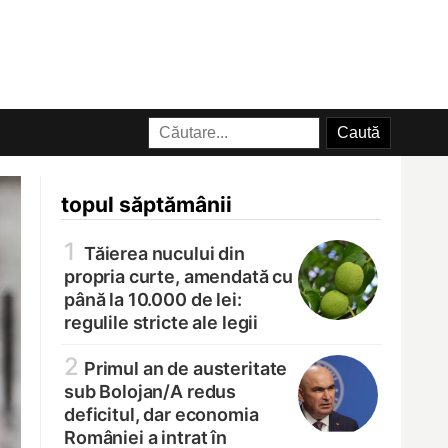
topul săptămânii
1
Tăierea nucului din
propria curte, amendată cu
până la 10.000 de lei:
regulile stricte ale legii
2
Primul an de austeritate
sub Bolojan/
A redus
deficitul, dar economia
României a intrat în