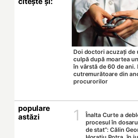
citește și:
Doi doctori acuzați de 
culpă după moartea un
în vârstă de 60 de ani. 
cutremurătoare din an
procurorilor
populare
1
Înalta Curte a deb
astăzi
procesul în dosarul
de stat”: Călin Geo
Horațiu Potra, în 