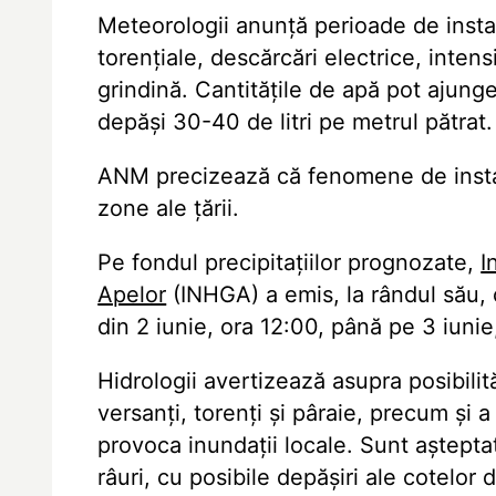
Meteorologii anunță perioade de insta
torențiale, descărcări electrice, intensif
grindină. Cantitățile de apă pot ajunge 
depăși 30-40 de litri pe metrul pătrat.
ANM precizează că fenomene de instabi
zone ale țării.
Pe fondul precipitațiilor prognozate,
I
Apelor
(INHGA) a emis, la rândul său, 
din 2 iunie, ora 12:00, până pe 3 iunie
Hidrologii avertizează asupra posibilit
versanți, torenți și pâraie, precum și a
provoca inundații locale. Sunt așteptate
râuri, cu posibile depășiri ale cotelor 