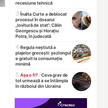
recesiune tehnică
3
Înalta Curte a deblocat
procesul în dosarul
„lovitură de stat”: Călin
Georgescu și Horațiu
Potra, în judecată
4
Regula neștiută a
plajelor grecești: șezlongul
e gratuit la consumație
minimă
5
Așa o fi?
/
Ceva grav de
tot urmează a se întâmpla
în războiul din Ucraina