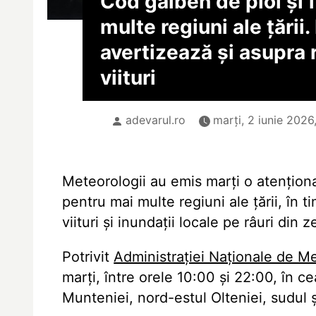
Cod galben de ploi și f
multe regiuni ale țării.
avertizează și asupra 
viituri
adevarul.ro
marți, 2 iunie 2026
Meteorologii au emis marți o atenționa
pentru mai multe regiuni ale țării, în 
viituri și inundații locale pe râuri din
Potrivit
Administrației Naționale de M
marți, între orele 10:00 și 22:00, în c
Munteniei, nord-estul Olteniei, sudul