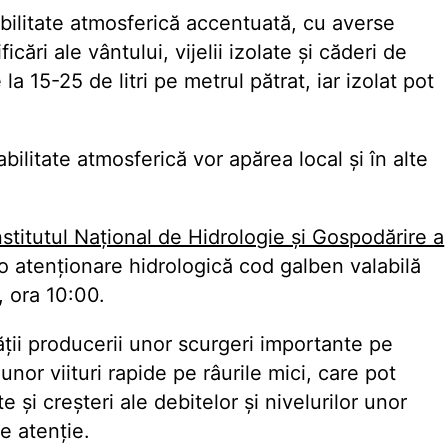
bilitate atmosferică accentuată, cu averse
icări ale vântului, vijelii izolate și căderi de
la 15-25 de litri pe metrul pătrat, iar izolat pot
litate atmosferică vor apărea local și în alte
nstitutul Național de Hidrologie și Gospodărire a
o atenționare hidrologică cod galben valabilă
, ora 10:00.
ății producerii unor scurgeri importante pe
 unor viituri rapide pe râurile mici, care pot
 și creșteri ale debitelor și nivelurilor unor
de atenție.