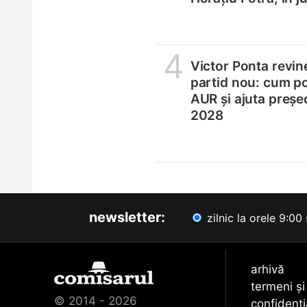
4
Victor Ponta revin
partid nou: cum p
AUR și ajuta președ
2028
newsletter:
zilnic la orele 9:00 
arhivă
termeni și
© 2014 - 2026
confidenți