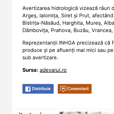
Avertizarea hidrologică vizează râuri d
Argeș, Ialomița, Siret și Prut, afectân
Bistrița-Năsăud, Harghita, Mureș, Alba
Dâmbovița, Prahova, Buzău, Vrancea, Ne
Reprezentanții INHGA precizează că f
produce și pe afluenți mai mici sau pe
sub avertizare.
Sursa:
adevarul.ro
Distribuie
Comentarii