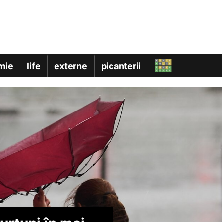
mie
life
externe
picanterii