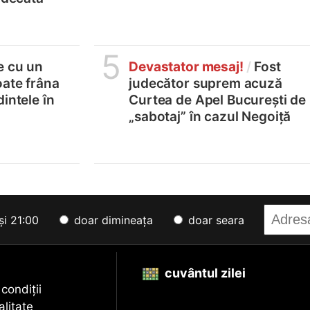
5
e cu un
Devastator mesaj!
/
Fost
oate frâna
judecător suprem acuză
intele în
Curtea de Apel București de
„sabotaj” în cazul Negoiță
și 21:00
doar dimineața
doar seara
cuvântul zilei
 condiții
alitate