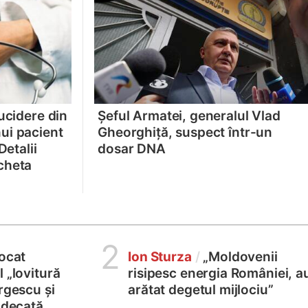
ucidere din
Șeful Armatei, generalul Vlad
ui pacient
Gheorghiță, suspect într-un
Detalii
dosar DNA
cheta
2
locat
Ion Sturza
/
„Moldovenii
 „lovitură
risipesc energia României, a
rgescu și
arătat degetul mijlociu”
judecată