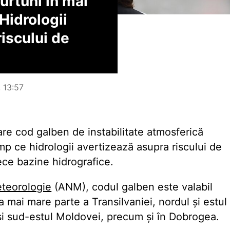
urtuni în mai
 Hidrologii
riscului de
, 13:57
re cod galben de instabilitate atmosferică
timp ce hidrologii avertizează asupra riscului de
 zece bazine hidrografice.
eteorologie
(ANM), codul galben este valabil
ea mai mare parte a Transilvaniei, nordul și estul
 și sud-estul Moldovei, precum și în Dobrogea.