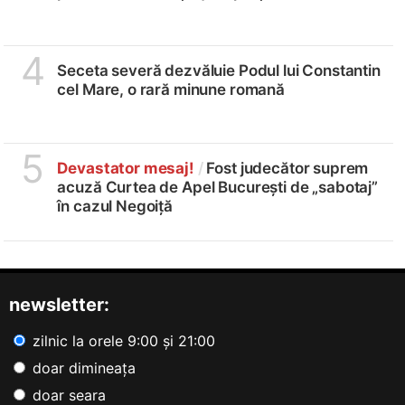
4
Seceta severă dezvăluie Podul lui Constantin
cel Mare, o rară minune romană
5
Devastator mesaj!
/
Fost judecător suprem
acuză Curtea de Apel București de „sabotaj”
în cazul Negoiță
newsletter:
zilnic la orele 9:00 și 21:00
doar dimineața
doar seara