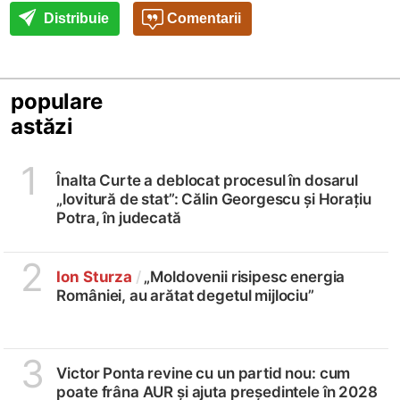
Distribuie
Comentarii
populare
astăzi
1
Înalta Curte a deblocat procesul în dosarul
„lovitură de stat”: Călin Georgescu și Horațiu
Potra, în judecată
2
Ion Sturza
/
„Moldovenii risipesc energia
României, au arătat degetul mijlociu”
3
Victor Ponta revine cu un partid nou: cum
poate frâna AUR și ajuta președintele în 2028