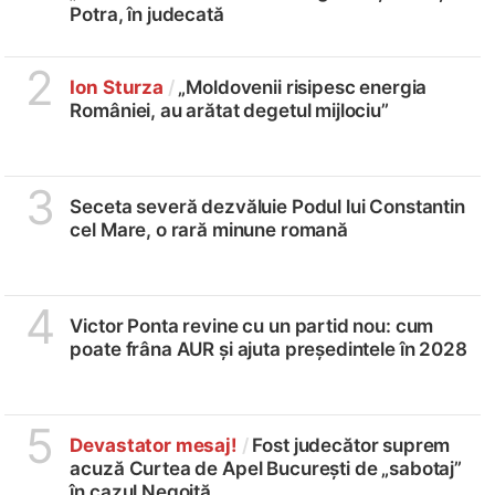
Potra, în judecată
2
Ion Sturza
/
„Moldovenii risipesc energia
României, au arătat degetul mijlociu”
3
Seceta severă dezvăluie Podul lui Constantin
cel Mare, o rară minune romană
4
Victor Ponta revine cu un partid nou: cum
poate frâna AUR și ajuta președintele în 2028
5
Devastator mesaj!
/
Fost judecător suprem
acuză Curtea de Apel București de „sabotaj”
în cazul Negoiță