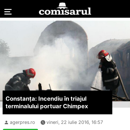
Constanța: Incendiu în triajul
terminalului portuar Chimpex
agerpres.ro
vineri, 22 iulie 2016, 16:57