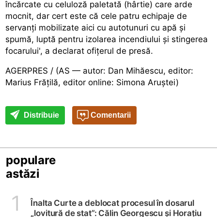
încărcate cu celuloză paletată (hârtie) care arde
mocnit, dar cert este că cele patru echipaje de
servanți mobilizate aici cu autotunuri cu apă și
spumă, luptă pentru izolarea incendiului și stingerea
focarului', a declarat ofițerul de presă.
AGERPRES / (AS — autor: Dan Mihăescu, editor:
Marius Frățilă, editor online: Simona Aruștei)
Distribuie
Comentarii
populare
astăzi
1
Înalta Curte a deblocat procesul în dosarul
„lovitură de stat”: Călin Georgescu și Horațiu