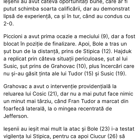
Ieșenii au avut câteva oportunități bune, care ar fi
putut schimba soarta calificării, dar au demonstrat
lipsă de experiență, ca și în tur, când au condus cu
2-0.
Piccioni a avut prima ocazie a meciului (9), dar a fost
blocat în poziție de finalizare. Apoi, Bole a tras un
șut bun de la distanță, prins de Stipica (12). Hajduk
a replicat prin câteva situații periculoase, șut al lui
Susic, șut prins de Grahovac (10), plus încercări care
nu și-au găsit ținta ale lui Tudor (15) și Susic (19).
Grahovac a avut o intervenție providențială la
reluarea lui Cosic (21), dar nu a mai putut face nimic
un minut mai târziu, când Fran Tudor a marcat din
foarfecă laterală, la o mingea recentrată de
Jefferson.
Ieșenii au ieșit mai mult la atac și Bole (23) i-a testat
vigilența lui Stipica, pentru ca apoi Ciucur (26) să