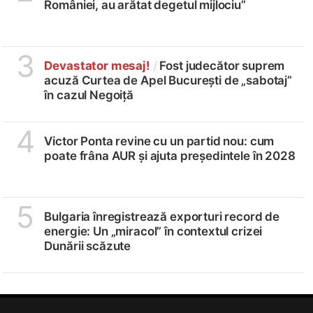
României, au arătat degetul mijlociu”
3
Devastator mesaj!
/
Fost judecător suprem
acuză Curtea de Apel București de „sabotaj”
în cazul Negoiță
4
Victor Ponta revine cu un partid nou: cum
poate frâna AUR și ajuta președintele în 2028
5
Bulgaria înregistrează exporturi record de
energie: Un „miracol” în contextul crizei
Dunării scăzute