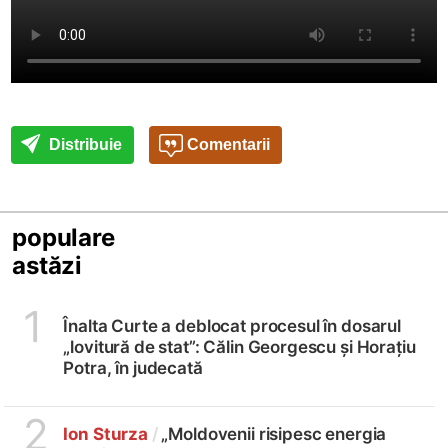
Distribuie
Comentarii
populare
astăzi
1
Înalta Curte a deblocat procesul în dosarul
„lovitură de stat”: Călin Georgescu și Horațiu
Potra, în judecată
2
Ion Sturza
/
„Moldovenii risipesc energia