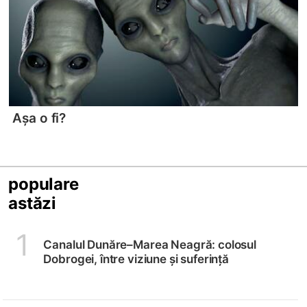
Așa o fi?
populare
astăzi
1
Canalul Dunăre–Marea Neagră: colosul
Dobrogei, între viziune și suferință