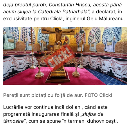
deja preotul paroh, Constantin Hrişcu, acesta până
acum slujea la Catedrala Patriarhală”,
a declarat, în
exclusivitate pentru Click!, inginerul Gelu Mălureanu.
Pereţii sunt pictaţi cu foiţă de aur. FOTO Click!
Lucrările vor continua încă doi ani, când este
programată inaugurarea finală şi „
slujba de
târnosire”
, cum se spune în termeni duhovnicești.