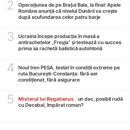
2
Operațiunea de pe Brațul Bala, la final: Apele
Române anunță că nivelul Dunării va crește
după scufundarea celor patru barje
3
Ucraina începe producția în masă a
antirachetelor „Freyja” și testează cu succes
prima sa rachetă balistică autohtonă
4
Noul tren PESA, testat în condiții extreme pe
ruta București-Constanța: fără aer
condiționat, fără asigurare
5
Misterul lui Regalianus
/
un dac, posibil rudă
cu Decebal, împărat roman?