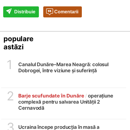
Distribuie
Comentarii
populare
astăzi
1
Canalul Dunăre–Marea Neagră: colosul
Dobrogei, între viziune și suferință
2
Barje scufundate în Dunăre
/
operațiune
complexă pentru salvarea Unității 2
Cernavodă
3
Ucraina începe producția în masă a