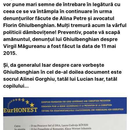
vor pune mari semne de întrebare în legătură cu
ceea ce se va întâmpla în continuare în urma
denunțurilor făcute de Alina Petre și avocatul
Florin Ghiulbenghian. Mulți tremură acum la vârful
politicii dâmbovițene! Preventiv, poate vă scapă
amănuntul, denunțul lui Ghiulbenghian despre
Virgil Măgureanu a fost făcut la data de 11 mai
2015.
Și, da generalul Isar despre care vorbește
Ghiulbenghian în cel de-al doilea document este
socrul Alinei Gorghiu, tatăl lui Lucian Isar, tatăl
copilului...