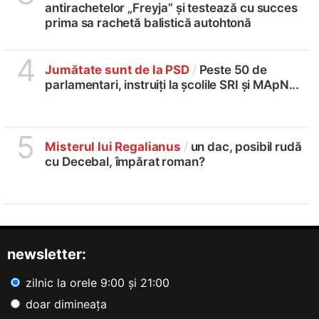
antirachetelor „Freyja” și testează cu succes
prima sa rachetă balistică autohtonă
4
Jumătate sunt de la PSD
/
Peste 50 de
parlamentari, instruiți la școlile SRI și MApN...
5
Misterul lui Regalianus
/
un dac, posibil rudă
cu Decebal, împărat roman?
newsletter:
zilnic la orele 9:00 și 21:00
doar dimineața