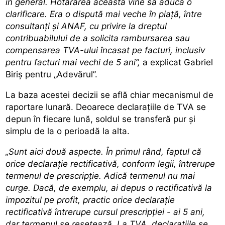
în general. Hotărârea aceasta vine să aducă o
clarificare. Era o dispută mai veche în piață, între
consultanți și ANAF, cu privire la dreptul
contribuabilului de a solicita rambursarea sau
compensarea TVA-ului încasat pe facturi, inclusiv
pentru facturi mai vechi de 5 ani”,
a explicat Gabriel
Biriș pentru „Adevărul”.
La baza acestei decizii se află chiar mecanismul de
raportare lunară. Deoarece declarațiile de TVA se
depun în fiecare lună, soldul se transferă pur și
simplu de la o perioadă la alta.
„Sunt aici două aspecte. În primul rând, faptul că
orice declarație rectificativă, conform legii, întrerupe
termenul de prescripție. Adică termenul nu mai
curge. Dacă, de exemplu, ai depus o rectificativă la
impozitul pe profit, practic orice declarație
rectificativă întrerupe cursul prescripției - ai 5 ani,
dar termenul se resetează. La TVA, declarațiile se