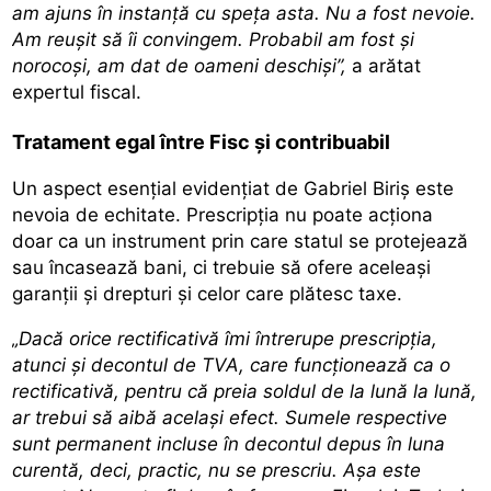
am ajuns în instanță cu speța asta. Nu a fost nevoie.
Am reușit să îi convingem. Probabil am fost și
norocoși, am dat de oameni deschiși”,
a arătat
expertul fiscal.
Tratament egal între Fisc și contribuabil
Un aspect esențial evidențiat de Gabriel Biriș este
nevoia de echitate. Prescripția nu poate acționa
doar ca un instrument prin care statul se protejează
sau încasează bani, ci trebuie să ofere aceleași
garanții și drepturi și celor care plătesc taxe.
„Dacă orice rectificativă îmi întrerupe prescripția,
atunci și decontul de TVA, care funcționează ca o
rectificativă, pentru că preia soldul de la lună la lună,
ar trebui să aibă același efect. Sumele respective
sunt permanent incluse în decontul depus în luna
curentă, deci, practic, nu se prescriu. Așa este