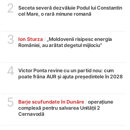
2
Seceta severă dezvăluie Podul lui Constantin
cel Mare, o rară minune romană
3
Ion Sturza
/
„Moldovenii risipesc energia
României, au arătat degetul mijlociu”
4
Victor Ponta revine cu un partid nou: cum
poate frâna AUR și ajuta președintele în 2028
5
Barje scufundate în Dunăre
/
operațiune
complexă pentru salvarea Unității 2
Cernavodă