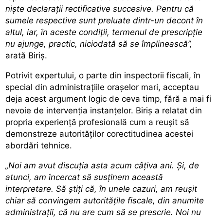
niște declarații rectificative succesive. Pentru că
sumele respective sunt preluate dintr-un decont în
altul, iar, în aceste condiții, termenul de prescripție
nu ajunge, practic, niciodată să se împlinească”,
arată Biriș.
Potrivit expertului, o parte din inspectorii fiscali, în
special din administrațiile orașelor mari, acceptau
deja acest argument logic de ceva timp, fără a mai fi
nevoie de intervenția instanțelor. Biriș a relatat din
propria experiență profesională cum a reușit să
demonstreze autorităților corectitudinea acestei
abordări tehnice.
„Noi am avut discuția asta acum câțiva ani. Și, de
atunci, am încercat să susținem această
interpretare. Să știți că, în unele cazuri, am reușit
chiar să convingem autoritățile fiscale, din anumite
administrații, că nu are cum să se prescrie. Noi nu