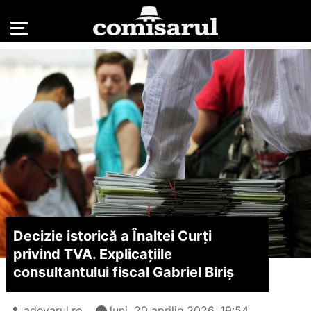
Decizie istorică a Înaltei Curți
privind TVA. Explicațiile
consultantului fiscal Gabriel Biriș
adevarul.ro
luni, 20 aprilie 2026, 19:54