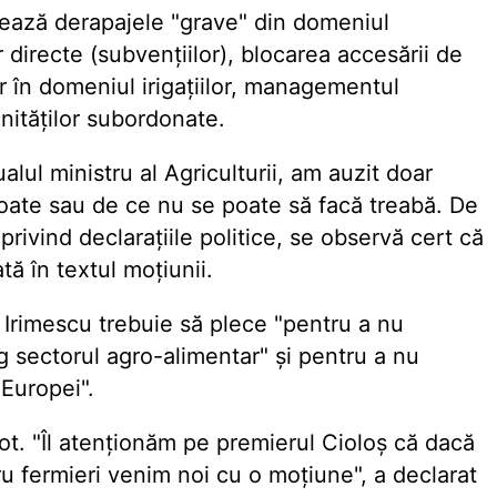
ionează derapajele "grave" din domeniul
r directe (subvențiilor), blocarea accesării de
or în domeniul irigațiilor, managementul
unităților subordonate.
alul ministru al Agriculturii, am auzit doar
oate sau de ce nu se poate să facă treabă. De
rivind declarațiile politice, se observă cert că
tă în textul moțiunii.
m Irimescu trebuie să plece "pentru a nu
 sectorul agro-alimentar" și pentru a nu
 Europei".
vot. "Îl atenționăm pe premierul Cioloș că dacă
ru fermieri venim noi cu o moțiune", a declarat