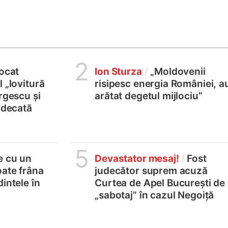
2
locat
Ion Sturza
/
„Moldovenii
 „lovitură
risipesc energia României, a
rgescu și
arătat degetul mijlociu”
judecată
5
e cu un
Devastator mesaj!
/
Fost
oate frâna
judecător suprem acuză
intele în
Curtea de Apel București de
„sabotaj” în cazul Negoiță