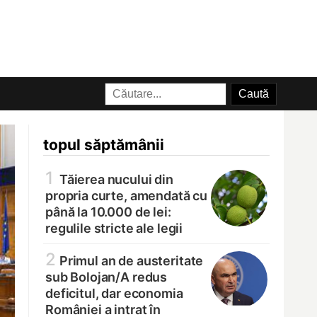
topul săptămânii
1
Tăierea nucului din
propria curte, amendată cu
până la 10.000 de lei:
regulile stricte ale legii
2
Primul an de austeritate
sub Bolojan/
A redus
deficitul, dar economia
României a intrat în