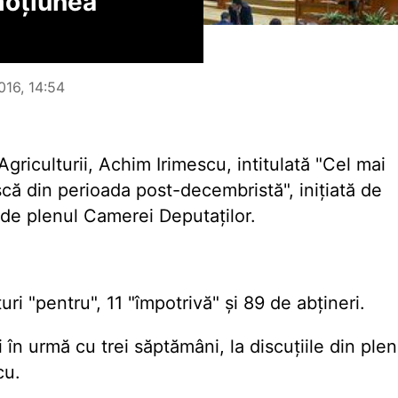
moțiunea
016, 14:54
griculturii, Achim Irimescu, intitulată "Cel mai
că din perioada post-decembristă", inițiată de
 de plenul Camerei Deputaților.
ri "pentru", 11 "împotrivă" și 89 de abțineri.
în urmă cu trei săptămâni, la discuțiile din plen
cu.