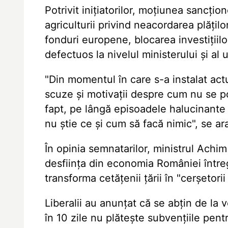
Potrivit inițiatorilor, moțiunea sancț
agriculturii privind neacordarea plățilo
fonduri europene, blocarea investițiil
defectuos la nivelul ministerului și al 
"Din momentul în care s-a instalat actu
scuze și motivații despre cum nu se p
fapt, pe lângă episoadele halucinante p
nu știe ce și cum să facă nimic", se ara
În opinia semnatarilor, ministrul Achi
desființa din economia României întreg
transforma cetățenii țării în "cerșetorii
Liberalii au anunțat că se abțin de la 
în 10 zile nu plătește subvențiile pent