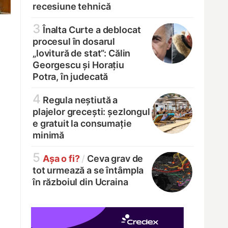
recesiune tehnică
3
Înalta Curte a deblocat
procesul în dosarul
„lovitură de stat”: Călin
Georgescu și Horațiu
Potra, în judecată
4
Regula neștiută a
plajelor grecești: șezlongul
e gratuit la consumație
minimă
5
Așa o fi?
/
Ceva grav de
tot urmează a se întâmpla
în războiul din Ucraina