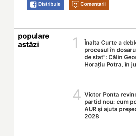
Distribuie
Comentarii
populare
1
Înalta Curte a deb
astăzi
procesul în dosarul
de stat”: Călin Geo
Horațiu Potra, în 
4
Victor Ponta revin
partid nou: cum p
AUR și ajuta președ
2028