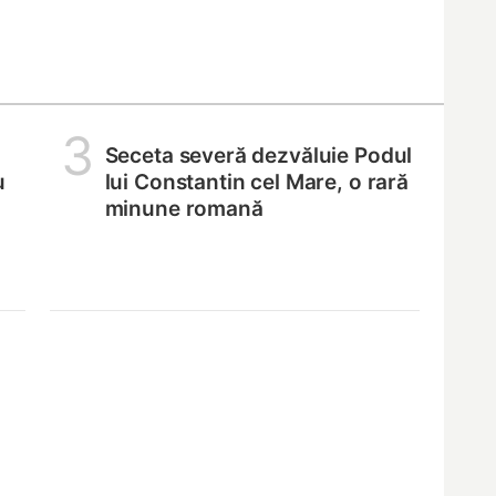
3
Seceta severă dezvăluie Podul
u
lui Constantin cel Mare, o rară
minune romană