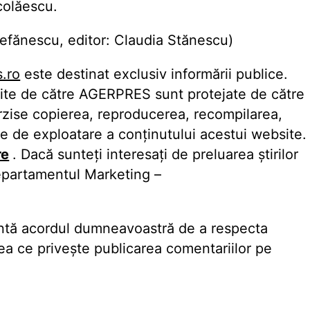
colăescu.
fănescu, editor: Claudia Stănescu)
.ro
este destinat exclusiv informării publice.
 site de către AGERPRES sunt protejate de către
terzise copierea, reproducerea, recompilarea,
e de exploatare a conţinutului acestui website.
re
. Dacă sunteţi interesaţi de preluarea ştirilor
partamentul Marketing –
zintă acordul dumneavoastră de a respecta
ea ce priveşte publicarea comentariilor pe