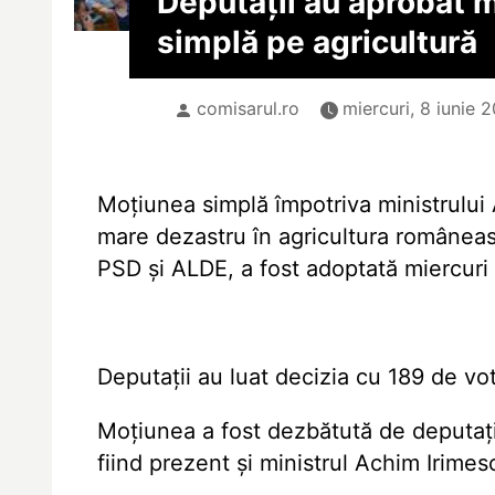
Deputații au aprobat 
simplă pe agricultură
comisarul.ro
miercuri, 8 iunie 2
Moțiunea simplă împotriva ministrului A
mare dezastru în agricultura româneas
PSD și ALDE, a fost adoptată miercuri
Deputații au luat decizia cu 189 de votu
Moțiunea a fost dezbătută de deputați 
fiind prezent și ministrul Achim Irimes