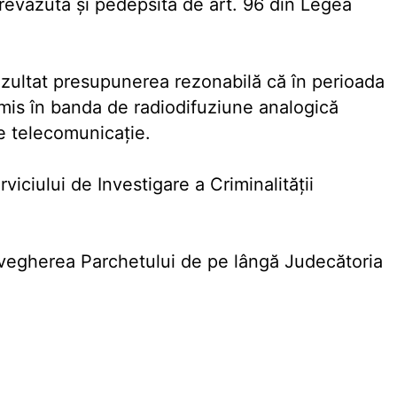
 prevăzută şi pedepsită de art. 96 din Legea
 rezultat presupunerea rezonabilă că în perioada
is în banda de radiodifuziune analogică
de telecomunicaţie.
viciului de Investigare a Criminalităţii
avegherea Parchetului de pe lângă Judecătoria