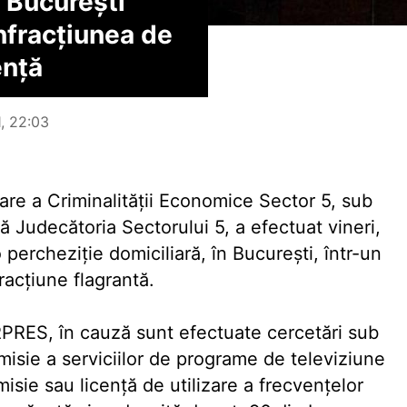
 Bucureşti
infracţiunea de
enţă
1, 22:03
igare a Criminalităţii Economice Sector 5, sub
 Judecătoria Sectorului 5, a efectuat vineri,
ercheziţie domiciliară, în Bucureşti, într-un
racţiune flagrantă.
PRES, în cauză sunt efectuate cercetări sub
nsmisie a serviciilor de programe de televiziune
misie sau licenţă de utilizare a frecvenţelor