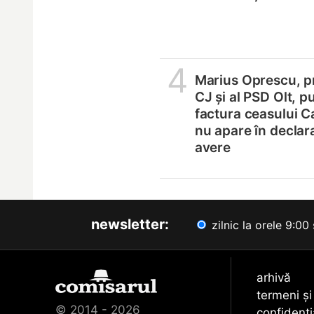
4
Marius Oprescu, p
CJ și al PSD Olt, p
factura ceasului Ca
nu apare în declara
avere
newsletter:
zilnic la orele 9:00 
arhivă
termeni și
© 2014 - 2026
confidenți