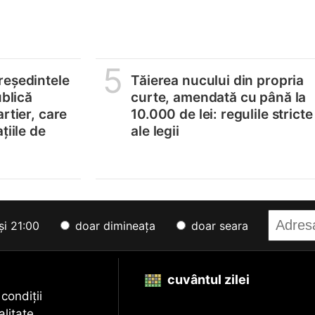
5
reședintele
Tăierea nucului din propria
ublică
curte, amendată cu până la
rtier, care
10.000 de lei: regulile stricte
țiile de
ale legii
și 21:00
doar dimineața
doar seara
cuvântul zilei
 condiții
alitate