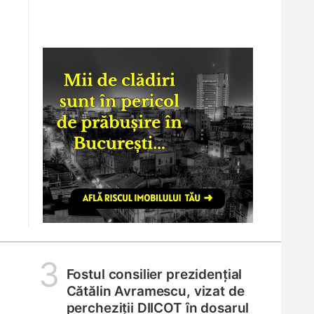
3
Fostul consilier prezidențial
Cătălin Avramescu, vizat de
percheziții DIICOT în dosarul