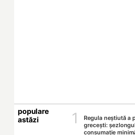
populare
1
Regula neștiută a p
astăzi
grecești: șezlongul
consumație minim