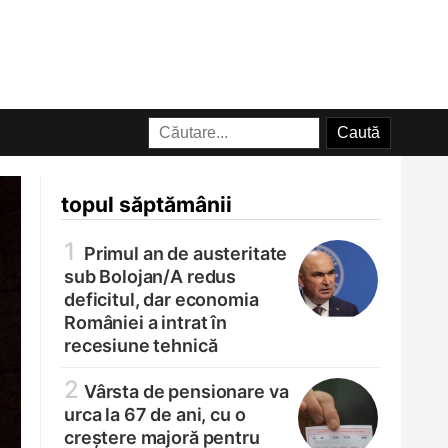
topul săptămânii
1
Primul an de austeritate
sub Bolojan/
A redus
deficitul, dar economia
României a intrat în
recesiune tehnică
2
Vârsta de pensionare va
urca la 67 de ani, cu o
creștere majoră pentru