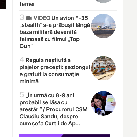
femei
3
VIDEO
Un avion F-35
„stealth” s-a prăbușit lângă
baza militară devenită
faimoasă cu filmul „Top
Gun”
4
Regula neștiută a
plajelor grecești: șezlongul
e gratuit la consumație
minimă
5
„În urmă cu 8-9 ani
probabil se lăsa cu
arestări” /
Procurorul CSM
Claudiu Sandu, despre
cum șefa Curții de Ap…