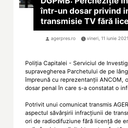
DGPMB: Percheziţie în
într-un dosar privind 
transmisie TV fără lic
agerpres.ro
vineri, 11 iunie 202
Poliţia Capitalei - Serviciul de Invest
supravegherea Parchetului de pe lângă
împreună cu reprezentanţii ANCOM, o p
dosar penal în care s-a constatat o inf
Potrivit unui comunicat transmis AGER
aspectul săvârşirii infracţiunii de tra
ori de radiodifuziune fără licenţă de e