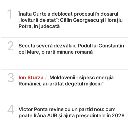
1
Înalta Curte a deblocat procesul în dosarul
„lovitură de stat”: Călin Georgescu și Horațiu
Potra, în judecată
2
Seceta severă dezvăluie Podul lui Constantin
cel Mare, o rară minune romană
3
Ion Sturza
/
„Moldovenii risipesc energia
României, au arătat degetul mijlociu”
4
Victor Ponta revine cu un partid nou: cum
poate frâna AUR și ajuta președintele în 2028