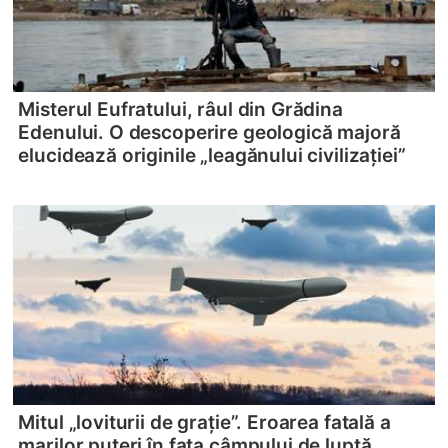
Misterul Eufratului, râul din Grădina
Edenului. O descoperire geologică majoră
elucidează originile „leagănului civilizației”
Mitul „loviturii de grație”. Eroarea fatală a
marilor puteri în fața câmpului de luptă