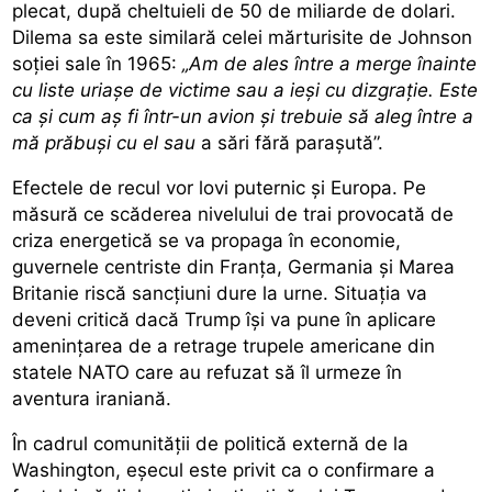
plecat, după cheltuieli de 50 de miliarde de dolari.
Dilema sa este similară celei mărturisite de Johnson
soției sale în 1965:
„Am de ales între a merge înainte
cu liste uriașe de victime sau a ieși cu dizgrație. Este
ca și cum aș fi într-un avion și trebuie să aleg între a
mă prăbuși cu el sau
a sări fără parașută”.
Efectele de recul vor lovi puternic și Europa. Pe
măsură ce scăderea nivelului de trai provocată de
criza energetică se va propaga în economie,
guvernele centriste din Franța, Germania și Marea
Britanie riscă sancțiuni dure la urne. Situația va
deveni critică dacă Trump își va pune în aplicare
amenințarea de a retrage trupele americane din
statele NATO care au refuzat să îl urmeze în
aventura iraniană.
În cadrul comunității de politică externă de la
Washington, eșecul este privit ca o confirmare a