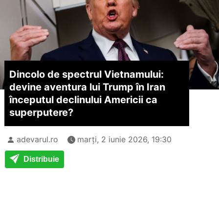
Dincolo de spectrul Vietnamului:
devine aventura lui Trump în Iran
începutul declinului Americii ca
superputere?
adevarul.ro
marți, 2 iunie 2026, 19:30
Distribuie