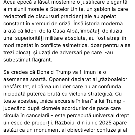
Acea epocă a lăsat moștenire o justificare elegantă
a misiunii morale a Statelor Unite, un șablon la care
redactorii de discursuri prezidențiale au apelat
constant în vremuri de criză. Însă istoria modernă
arată că liderii de la Casa Albă, îmbătați de iluzia
unei superiorități militare absolute, au fost atrași în
mod repetat în conflicte asimetrice, doar pentru a se
trezi blocați și uzați de adversari pe care i-au
subestimat flagrant.
Se credea că Donald Trump va fi imun la o
asemenea soartă. Oponent declarat al „războaielor
nesfârșite”, el părea un lider care nu ar confunda
niciodată puterea brută cu victoria strategică. Cu
toate acestea, „mica excursie în Iran” a lui Trump –
judecând după ciornele acordurilor de pace care
circulă în cancelarii – este percepută universal drept
un eșec de proporții. Războiul din iunie 2025 apare
astăzi ca un monument al obiectivelor confuze și al