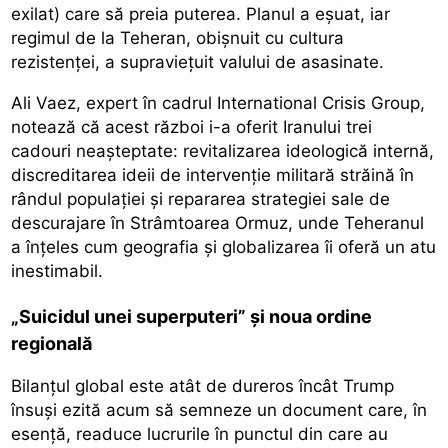
exilat) care să preia puterea. Planul a eșuat, iar
regimul de la Teheran, obișnuit cu cultura
rezistenței, a supraviețuit valului de asasinate.
Ali Vaez, expert în cadrul International Crisis Group,
notează că acest război i-a oferit Iranului trei
cadouri neașteptate: revitalizarea ideologică internă,
discreditarea ideii de intervenție militară străină în
rândul populației și repararea strategiei sale de
descurajare în Strâmtoarea Ormuz, unde Teheranul
a înțeles cum geografia și globalizarea îi oferă un atu
inestimabil.
„Suicidul unei superputeri” și noua ordine
regională
Bilanțul global este atât de dureros încât Trump
însuși ezită acum să semneze un document care, în
esență, readuce lucrurile în punctul din care au