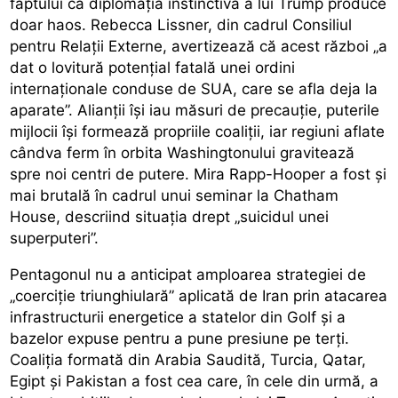
faptului că diplomația instinctivă a lui Trump produce
doar haos. Rebecca Lissner, din cadrul Consiliul
pentru Relații Externe, avertizează că acest război „a
dat o lovitură potențial fatală unei ordini
internaționale conduse de SUA, care se afla deja la
aparate”. Alianții își iau măsuri de precauție, puterile
mijlocii își formează propriile coaliții, iar regiuni aflate
cândva ferm în orbita Washingtonului gravitează
spre noi centri de putere. Mira Rapp-Hooper a fost și
mai brutală în cadrul unui seminar la Chatham
House, descriind situația drept „suicidul unei
superputeri”.
Pentagonul nu a anticipat amploarea strategiei de
„coerciție triunghiulară” aplicată de Iran prin atacarea
infrastructurii energetice a statelor din Golf și a
bazelor expuse pentru a pune presiune pe terți.
Coaliția formată din Arabia Saudită, Turcia, Qatar,
Egipt și Pakistan a fost cea care, în cele din urmă, a