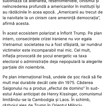
subliniază că alienarea, resentimentele, cinismul și
neîncrederea profundă a americanilor în instituții își
au rădăcinile în acea epocă. „Americanii au trecut de
la naivitate la un cinism care amenință democrația”,
afirmă acesta.
În acest ecosistem polarizat a înflorit Trump. Pe plan
intern, consecințele crizei iraniene nu vor egala
Vietnamul: societatea nu a fost sfâșiată, iar numărul
victimelor este incomparabil mai mic. Cel mult,
inflația provocată de șocul energetic va taxa
electoral o administrație deja nepopulară la alegerile
parțiale din noiembrie.
Pe plan internațional însă, undele de șoc riscă să fie
mult mai durabile decât cele din 1975. Căderea
Saigonului nu a produs „efectul de domino” în sud-
estul Asiei anticipat de Henry Kissinger, comunismul
limitându-se la Cambodgia și Laos. În schimb,
războiul ales de Trump în Orientul Mijlociu