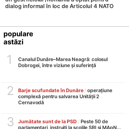
dialog informal în loc de Articolul 4 NATO
populare
astăzi
1
Canalul Dunăre–Marea Neagră: colosul
Dobrogei, între viziune și suferință
2
Barje scufundate în Dunăre
/
operațiune
complexă pentru salvarea Unității 2
Cernavodă
3
Jumătate sunt de la PSD
/
Peste 50 de
parlamentari, instruiți la școlile SRI și MApN...