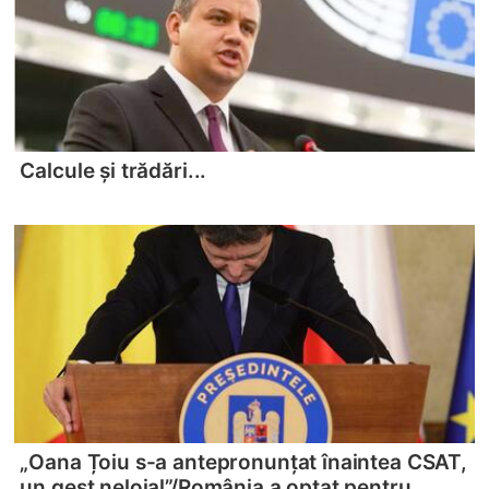
Calcule și trădări...
„Oana Țoiu s-a antepronunțat înaintea CSAT,
un gest neloial”/
România a optat pentru