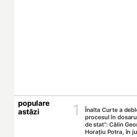
populare
1
Înalta Curte a deb
astăzi
procesul în dosarul
de stat”: Călin Geo
Horațiu Potra, în 