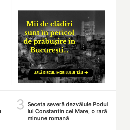
3
Seceta severă dezvăluie Podul
u
lui Constantin cel Mare, o rară
minune romană