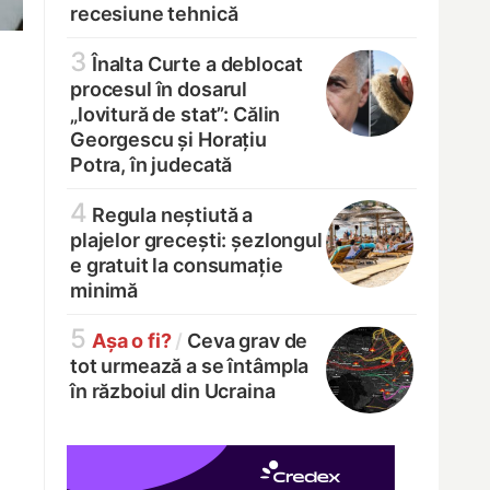
recesiune tehnică
3
Înalta Curte a deblocat
procesul în dosarul
„lovitură de stat”: Călin
Georgescu și Horațiu
Potra, în judecată
4
Regula neștiută a
plajelor grecești: șezlongul
e gratuit la consumație
minimă
5
Așa o fi?
/
Ceva grav de
tot urmează a se întâmpla
în războiul din Ucraina