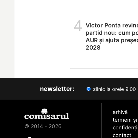
4
Victor Ponta revin
partid nou: cum p
AUR și ajuta președ
2028
newsletter:
zilnic la orele 9:00 
arhivă
termeni și
© 2014 - 2026
confidenți
contact