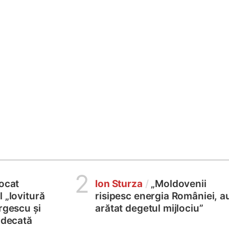
2
locat
Ion Sturza
/
„Moldovenii
 „lovitură
risipesc energia României, a
rgescu și
arătat degetul mijlociu”
judecată