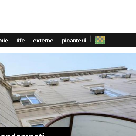
mie
life
externe
picanterii