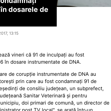
 condamnați
 în dosarele de
2017, 13:15
ază vineri că 91 de inculpați au fost
16 în dosare instrumentate de DNA.
osare de corupție instrumentate de DNA au
torești prin care au fost condamnați 91 de
reședinți de consiliu județean, un subprefect,
județeană Sanitar Veterinară și pentru
municipiu, doi primari de comună, un director de
istrator post TV local", se arată într-un