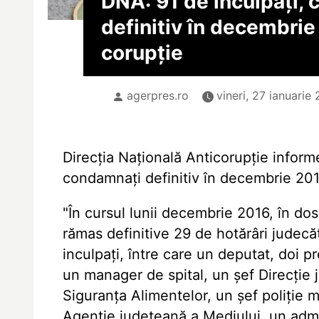
DNA: 91 de inculpați,
definitiv în decembrie
corupție
agerpres.ro
vineri, 27 ianuarie 
Direcția Națională Anticorupție informe
condamnați definitiv în decembrie 20
"În cursul lunii decembrie 2016, în d
rămas definitive 29 de hotărâri judecă
inculpați, între care un deputat, doi p
un manager de spital, un șef Direcție 
Siguranța Alimentelor, un șef poliție 
Agenție județeană a Mediului, un admin