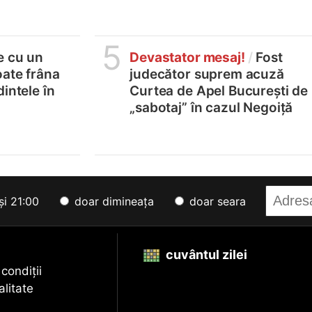
5
e cu un
Devastator mesaj!
/
Fost
oate frâna
judecător suprem acuză
intele în
Curtea de Apel București de
„sabotaj” în cazul Negoiță
și 21:00
doar dimineața
doar seara
cuvântul zilei
 condiții
alitate