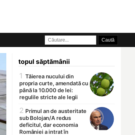
topul săptămânii
1
Tăierea nucului din
propria curte, amendată cu
până la 10.000 de lei:
regulile stricte ale legii
2
Primul an de austeritate
sub Bolojan/
A redus
deficitul, dar economia
României a intrat în