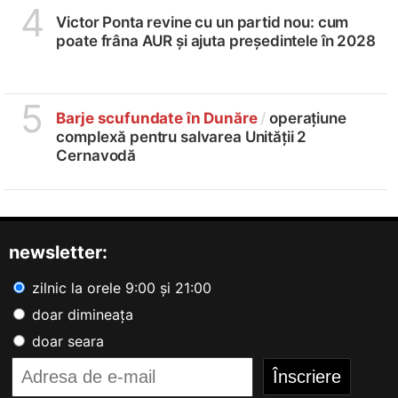
4
Victor Ponta revine cu un partid nou: cum
poate frâna AUR și ajuta președintele în 2028
5
Barje scufundate în Dunăre
/
operațiune
complexă pentru salvarea Unității 2
Cernavodă
newsletter:
zilnic la orele 9:00 și 21:00
doar dimineața
doar seara