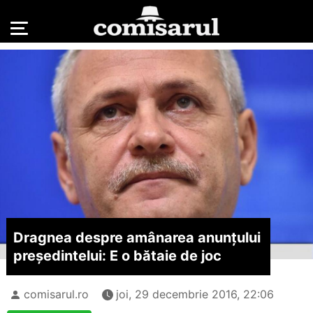
Dragnea despre amânarea anunțului
președintelui: E o bătaie de joc
comisarul.ro
joi, 29 decembrie 2016, 22:06