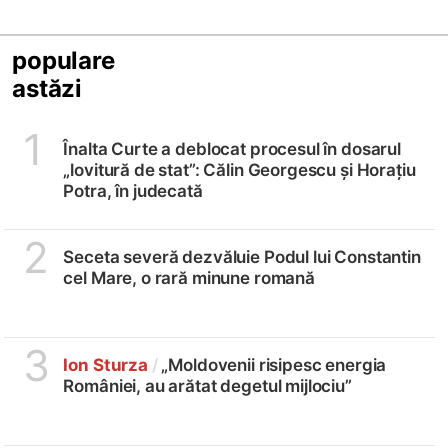
populare
astăzi
1
Înalta Curte a deblocat procesul în dosarul
„lovitură de stat”: Călin Georgescu și Horațiu
Potra, în judecată
2
Seceta severă dezvăluie Podul lui Constantin
cel Mare, o rară minune romană
3
Ion Sturza
/
„Moldovenii risipesc energia
României, au arătat degetul mijlociu”