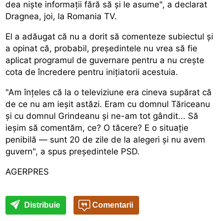
dea niște informații fără să și le asume", a declarat
Dragnea, joi, la Romania TV.
El a adăugat că nu a dorit să comenteze subiectul și
a opinat că, probabil, președintele nu vrea să fie
aplicat programul de guvernare pentru a nu crește
cota de încredere pentru inițiatorii acestuia.
"Am înțeles că la o televiziune era cineva supărat că
de ce nu am ieșit astăzi. Eram cu domnul Tăriceanu
și cu domnul Grindeanu și ne-am tot gândit... Să
ieșim să comentăm, ce? O tăcere? E o situație
penibilă — sunt 20 de zile de la alegeri și nu avem
guvern", a spus președintele PSD.
AGERPRES
Distribuie
Comentarii