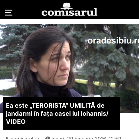
Ea este „TERORISTA” UMILITĂ de
jandarmi în fața casei lui Iohannis/
VIDEO
comisarul.ro
vineri, 29 ianuarie 2016, 12:59