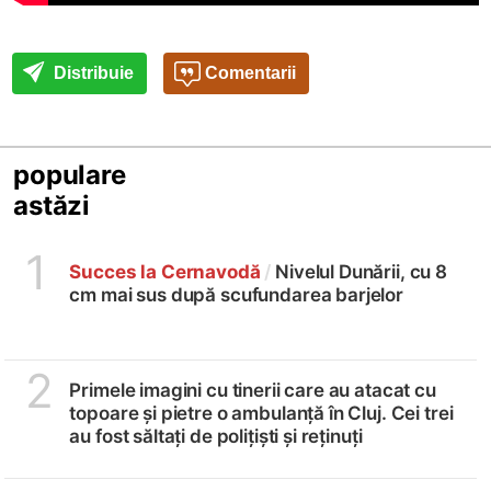
Distribuie
Comentarii
populare
astăzi
1
Succes la Cernavodă
/
Nivelul Dunării, cu 8
cm mai sus după scufundarea barjelor
2
Primele imagini cu tinerii care au atacat cu
topoare și pietre o ambulanță în Cluj. Cei trei
au fost săltați de polițiști și reținuți