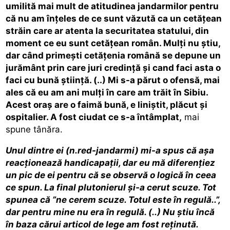
umilită mai mult de atitudinea jandarmilor pentru
că nu am înțeles de ce sunt văzută ca un cetățean
străin care ar atenta la securitatea statului, din
moment ce eu sunt cetățean român. Mulți nu știu,
dar când primești cetățenia română se depune un
jurământ prin care juri credință și cand faci asta o
faci cu bună știință. (..) Mi s-a părut o ofensă, mai
ales că eu am ani mulți în care am trăit în Sibiu.
Acest oraș are o faimă bună, e liniștit, plăcut și
ospitalier. A fost ciudat ce s-a întâmplat,
mai
spune tânăra.
Unul dintre ei (n.red-jandarmi) mi-a spus că așa
reacționează handicapații, dar eu mă diferențiez
un pic de ei pentru că se observă o logică în ceea
ce spun. La final plutonierul și-a cerut scuze. Tot
spunea că ”ne cerem scuze. Totul este în regulă..”,
dar pentru mine nu era în regulă. (..) Nu știu încă
în baza cărui articol de lege am fost reținută.