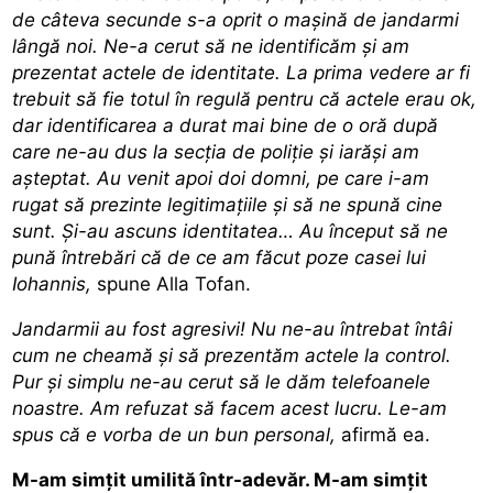
de câteva secunde s-a oprit o mașină de jandarmi
lângă noi. Ne-a cerut să ne identificăm și am
prezentat actele de identitate. La prima vedere ar fi
trebuit să fie totul în regulă pentru că actele erau ok,
dar identificarea a durat mai bine de o oră după
care ne-au dus la secția de poliție și iarăși am
așteptat. Au venit apoi doi domni, pe care i-am
rugat să prezinte legitimațiile și să ne spună cine
sunt. Și-au ascuns identitatea… Au început să ne
pună întrebări că de ce am făcut poze casei lui
Iohannis,
spune Alla Tofan.
Jandarmii au fost agresivi! Nu ne-au întrebat întâi
cum ne cheamă și să prezentăm actele la control.
Pur și simplu ne-au cerut să le dăm telefoanele
noastre. Am refuzat să facem acest lucru. Le-am
spus că e vorba de un bun personal,
afirmă ea.
M-am simțit umilită într-adevăr. M-am simțit