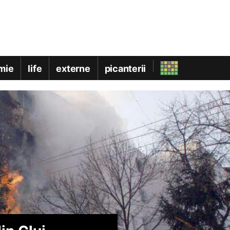
mie
life
externe
picanterii