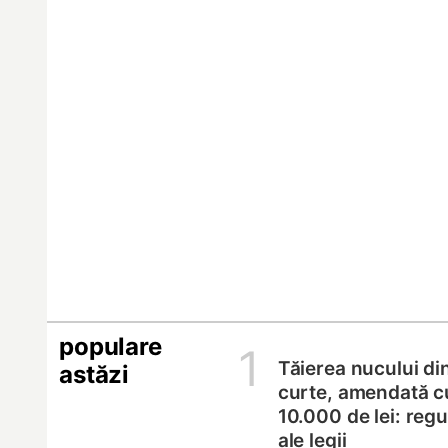
populare
1
Tăierea nucului di
astăzi
curte, amendată c
10.000 de lei: regul
ale legii