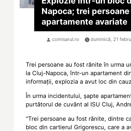
Explozie într-un bloc d
Napoca; trei persoane 
apartamente avariate
comisarul.ro
duminică, 21 febru
Trei persoane au fost rănite în urma u
la Cluj-Napoca, într-un apartament din 
informații, explozia a avut loc din ca
În urma incidentului, șapte apartament
purtătorul de cuvânt al ISU Cluj, Andre
''Trei persoane au fost rănite, dintre 
bloc din cartierul Grigorescu, care a a