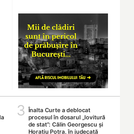
3
Înalta Curte a deblocat
la
procesul în dosarul „lovitură
de stat”: Călin Georgescu și
Horațiu Potra, în judecată