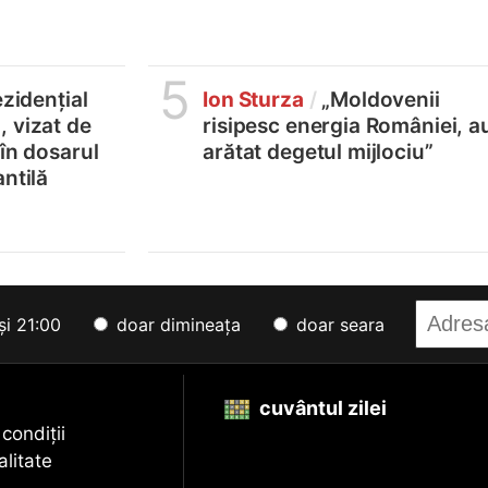
5
ezidențial
Ion Sturza
/
„Moldovenii
 vizat de
risipesc energia României, a
 în dosarul
arătat degetul mijlociu”
ntilă
și 21:00
doar dimineața
doar seara
cuvântul zilei
 condiții
alitate