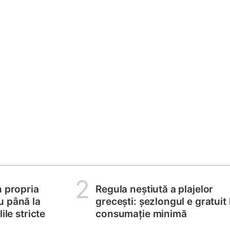
2
n propria
Regula neștiută a plajelor
u până la
grecești: șezlongul e gratuit 
ile stricte
consumație minimă