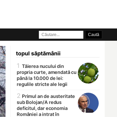
topul săptămânii
1
Tăierea nucului din
propria curte, amendată cu
până la 10.000 de lei:
regulile stricte ale legii
2
Primul an de austeritate
sub Bolojan/
A redus
deficitul, dar economia
României a intrat în