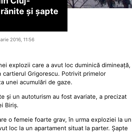
in Cluj-
rănite și șapte
arie 2016, 11:56
nei explozii care a avut loc duminică dimineață,
cartierul Grigorescu. Potrivit primelor
uza unei acumulări de gaze.
e și un autoturism au fost avariate, a precizat
i Biriș.
care o femeie foarte grav, în urma exploziei la un
vut loc la un apartament situat la parter. Șapte