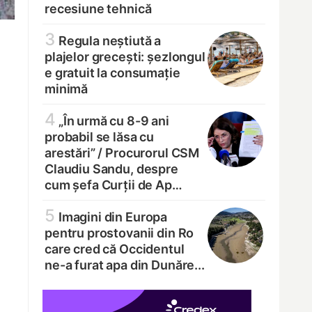
recesiune tehnică
3
Regula neștiută a
plajelor grecești: șezlongul
e gratuit la consumație
minimă
4
„În urmă cu 8-9 ani
probabil se lăsa cu
arestări” /
Procurorul CSM
Claudiu Sandu, despre
cum șefa Curții de Ap…
5
Imagini din Europa
pentru prostovanii din Ro
care cred că Occidentul
ne-a furat apa din Dunăre...