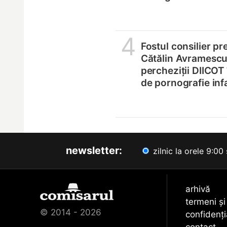
4
Fostul consilier pr
Cătălin Avramescu,
percheziții DIICOT
de pornografie infa
newsletter:
zilnic la orele 9:00 
arhivă
termeni și
© 2014 - 2026
confidenți
contact