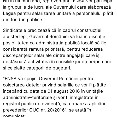
Nu în ultimul rând, reprezentanții FNSA vor participa
la grupurile de lucru ale Guvernului care elaborează
Legea pentru salarizarea unitară a personalului plătit
din fonduri publice.
Sindicatele precizează că în cadrul construcției
acestei legi, Guvernul României va lua în discuție
posibilitatea ca administrația publică locală să fie
considerată ramură prioritară, pentru reducerea
discrepanțelor salariale dintre angajații care își
desfășoară activitatea în consiliile județene/primarii
și celelalte categorii de bugetari.
"FNSA va sprijini Guvernul României pentru
colectarea datelor privind salariile ce vor fi plătite
începând cu data de 01 august 2016 în unitățile
administrativ-teritoriale și vor fi înregistrate în
registrul public de evidență, ca urmare a aplicării
prevederilor OUG nr. 20/2016", se arată în
comunicat.