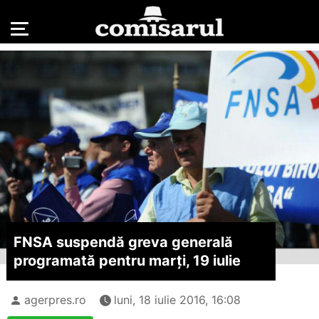
FNSA suspendă greva generală
programată pentru marți, 19 iulie
agerpres.ro
luni, 18 iulie 2016, 16:08