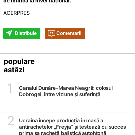
de muncă la nivel național.
AGERPRES
Distribuie
Comentarii
populare
astăzi
1
Canalul Dunăre–Marea Neagră: colosul
Dobrogei, între viziune și suferință
2
Ucraina începe producția în masă a
antirachetelor „Freyja” și testează cu succes
prima sa rachetă balistică autohtonă