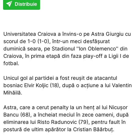
Distribuie
Universitatea Craiova a învins-o pe Astra Giurgiu cu
scorul de 1-0 (1-0), într-un meci desfăşurat
duminică seara, pe Stadionul ''Ion Oblemenco'' din
Craiova, în prima etapă din faza play-off a Ligii I de
fotbal.
Unicul gol al partidei a fost reuşit de atacantul
bosniac Elvir Koljic (18), după o acţiune a lui Valentin
Mihăilă.
Astra, care a cerut penalty la un henţ al lui Nicuşor
Bancu (68), a încheiat meciul în zece oameni, după
eliminarea lui Risto Radunovic (79), pentru fault în
postură de ultim apărător la Cristian Băărbuţ.