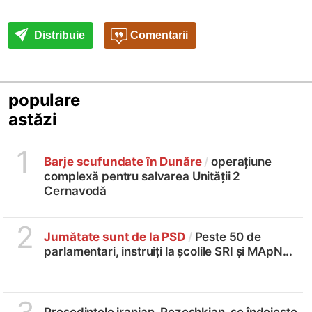
Distribuie
Comentarii
populare
astăzi
1
Barje scufundate în Dunăre
/
operațiune
complexă pentru salvarea Unității 2
Cernavodă
2
Jumătate sunt de la PSD
/
Peste 50 de
parlamentari, instruiți la școlile SRI și MApN...
Președintele iranian, Pezeshkian, se îndoiește