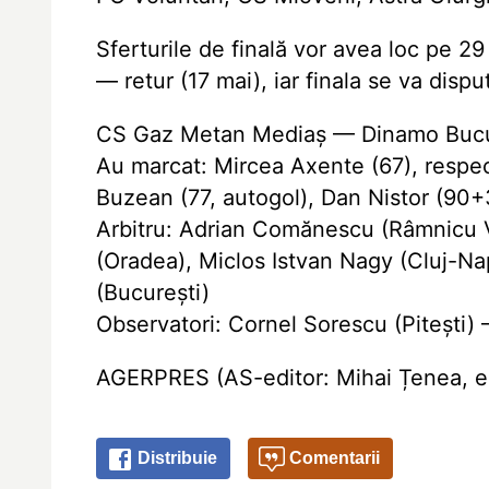
Sferturile de finală vor avea loc pe 29 
— retur (17 mai), iar finala se va dispu
CS Gaz Metan Mediaș — Dinamo Bucur
Au marcat: Mircea Axente (67), respe
Buzean (77, autogol), Dan Nistor (90+
Arbitru: Adrian Comănescu (Râmnicu Vâ
(Oradea), Miclos Istvan Nagy (Cluj-Na
(București)
Observatori: Cornel Sorescu (Pitești
AGERPRES (AS-editor: Mihai Țenea, ed
Distribuie
Comentarii