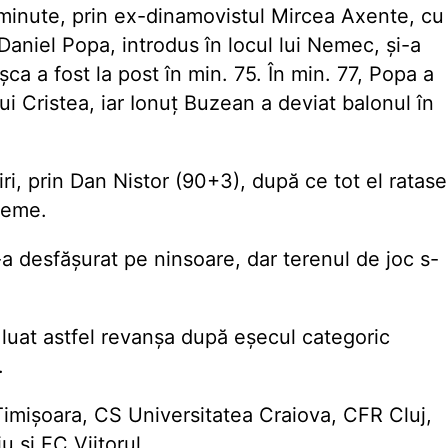
minute, prin ex-dinamovistul Mircea Axente, cu
 Daniel Popa, introdus în locul lui Nemec, și-a
șca a fost la post în min. 75. În min. 77, Popa a
lui Cristea, iar Ionuț Buzean a deviat balonul în
ri, prin Dan Nistor (90+3), după ce tot el ratase
reme.
a desfășurat pe ninsoare, dar terenul de joc s-
luat astfel revanșa după eșecul categoric
.
 Timișoara, CS Universitatea Craiova, CFR Cluj,
 și FC Viitorul.