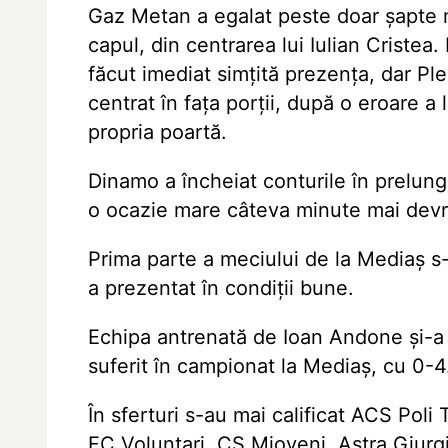
Gaz Metan a egalat peste doar șapte 
capul, din centrarea lui Iulian Cristea.
făcut imediat simțită prezența, dar Ple
centrat în fața porții, după o eroare a 
propria poartă.
Dinamo a încheiat conturile în prelungi
o ocazie mare câteva minute mai dev
Prima parte a meciului de la Mediaș s-
a prezentat în condiții bune.
Echipa antrenată de Ioan Andone și-a 
suferit în campionat la Mediaș, cu 0-4
În sferturi s-au mai calificat ACS Poli
FC Voluntari, CS Mioveni, Astra Giurgiu