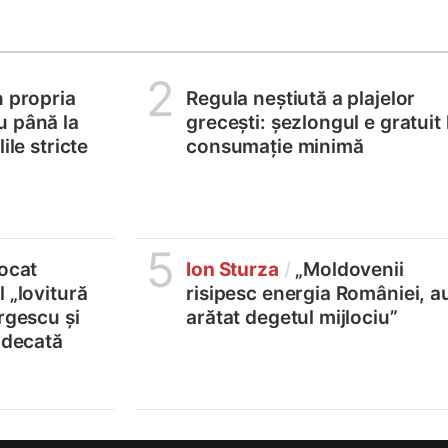
2
n propria
Regula neștiută a plajelor
u până la
grecești: șezlongul e gratuit 
ile stricte
consumație minimă
5
locat
Ion Sturza
/
„Moldovenii
 „lovitură
risipesc energia României, a
rgescu și
arătat degetul mijlociu”
judecată