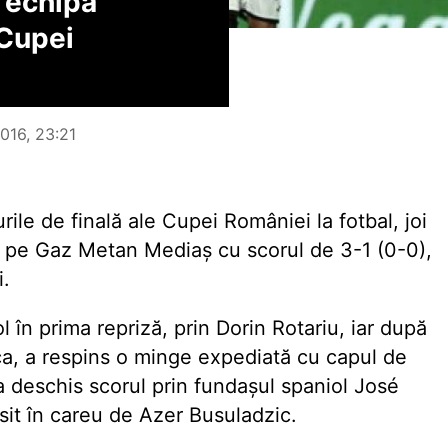
 echipă
 Cupei
016, 23:21
rile de finală ale Cupei României la fotbal, joi
e pe Gaz Metan Mediaș cu scorul de 3-1 (0-0),
i.
 în prima repriză, prin Dorin Rotariu, iar după
a, a respins o minge expediată cu capul de
deschis scorul prin fundașul spaniol José
it în careu de Azer Busuladzic.