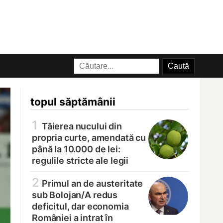
topul săptămânii
1
Tăierea nucului din
propria curte, amendată cu
până la 10.000 de lei:
regulile stricte ale legii
2
Primul an de austeritate
sub Bolojan/
A redus
deficitul, dar economia
României a intrat în