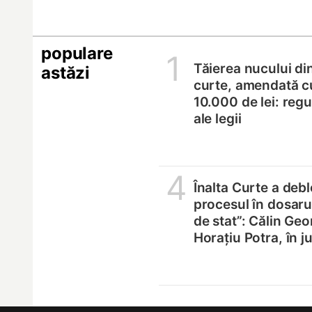
populare
1
Tăierea nucului di
astăzi
curte, amendată c
10.000 de lei: regul
ale legii
4
Înalta Curte a deb
procesul în dosarul
de stat”: Călin Geo
Horațiu Potra, în 