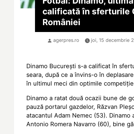
Fotbal: Dinamo, ultima
calificată în sferturile
României
agerpres.ro
joi, 15 decembrie 2
Dinamo București s-a calificat în sfertu
seara, după ce a învins-o în deplasar
în ultimul meci din optimile competiție
Dinamo a ratat două ocazii bune de gol
pauză portarul gazdelor, Răzvan Pleșc
atacantul Adam Nemec (53). Dinamo a 
Antonio Romera Navarro (60), bine găs