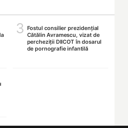
3
Fostul consilier prezidențial
la
Cătălin Avramescu, vizat de
percheziții DIICOT în dosarul
de pornografie infantilă
u