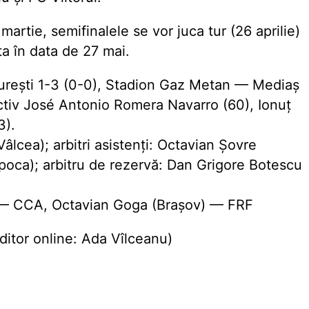
martie, semifinalele se vor juca tur (26 aprilie)
ta în data de 27 mai.
ești 1-3 (0-0), Stadion Gaz Metan — Mediaș
ctiv José Antonio Romera Navarro (60), Ionuț
3).
lcea); arbitri asistenți: Octavian Șovre
poca); arbitru de rezervă: Dan Grigore Botescu
) — CCA, Octavian Goga (Brașov) — FRF
itor online: Ada Vîlceanu)