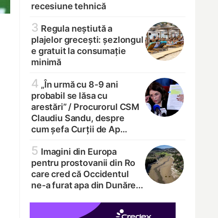
recesiune tehnică
3
Regula neștiută a
plajelor grecești: șezlongul
e gratuit la consumație
minimă
4
„În urmă cu 8-9 ani
probabil se lăsa cu
arestări” /
Procurorul CSM
Claudiu Sandu, despre
cum șefa Curții de Ap…
5
Imagini din Europa
pentru prostovanii din Ro
care cred că Occidentul
ne-a furat apa din Dunăre...