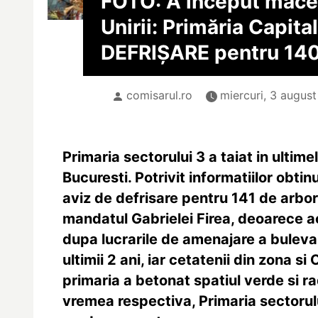
FOTO: A început măcel
Unirii: Primăria Capital
DEFRIȘARE pentru 140
comisarul.ro
miercuri, 3 august
Primaria sectorului 3 a taiat in ultime
Bucuresti. Potrivit informatiilor obti
aviz de defrisare pentru 141 de arbor
mandatul Gabrielei Firea, deoarece ac
dupa lucrarile de amenajare a bulevar
ultimii 2 ani, iar cetatenii din zona 
primaria a betonat spatiul verde si ra
vremea respectiva, Primaria sectorulu