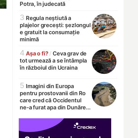
Potra, în judecată
3
Regula neștiută a
plajelor grecești: șezlongul
e gratuit la consumație
minimă
4
Așa o fi?
/
Ceva grav de
tot urmează a se întâmpla
în războiul din Ucraina
5
Imagini din Europa
pentru prostovanii din Ro
care cred că Occidentul
ne-a furat apa din Dunăre...