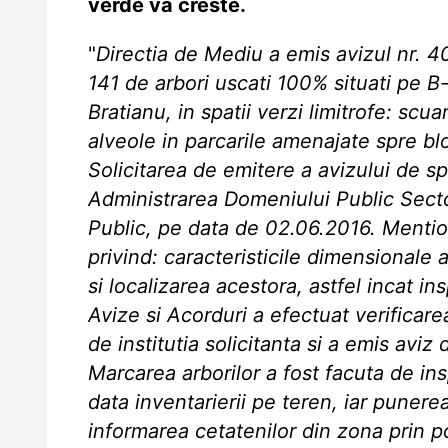
verde va creste.
"
Directia de Mediu a emis avizul nr. 
141 de arbori uscati 100% situati pe B-du
Bratianu, in spatii verzi limitrofe: scua
alveole in parcarile amenajate spre bloc
Solicitarea de emitere a avizului de sp
Administrarea Domeniului Public Secto
Public, pe data de 02.06.2016. Mentio
privind: caracteristicile dimensionale 
si localizarea acestora, astfel incat in
Avize si Acorduri a efectuat verificar
de institutia solicitanta si a emis aviz
Marcarea arborilor a fost facuta de insp
data inventarierii pe teren, iar punere
informarea cetatenilor din zona prin po