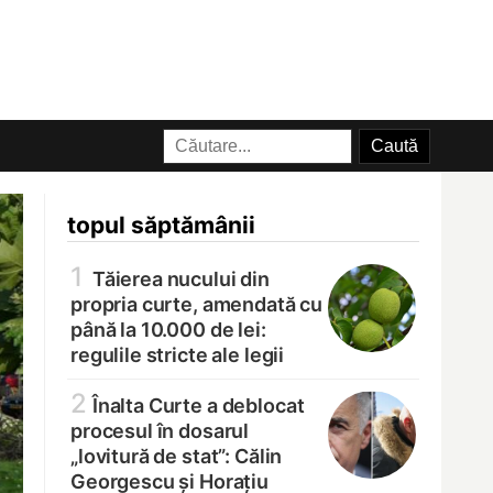
topul săptămânii
1
Tăierea nucului din
propria curte, amendată cu
până la 10.000 de lei:
regulile stricte ale legii
2
Înalta Curte a deblocat
procesul în dosarul
„lovitură de stat”: Călin
Georgescu și Horațiu