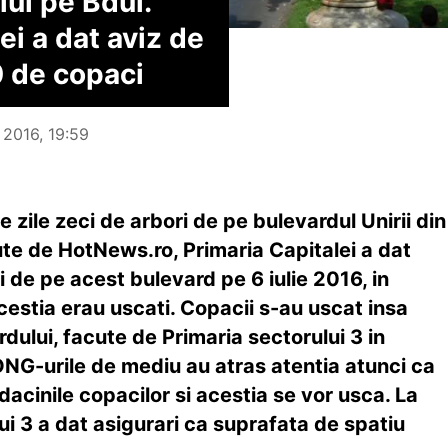
ul pe Bdul.
ei a dat aviz de
 de copaci
 2016, 19:59
le zile zeci de arbori de pe bulevardul Unirii din
nute de HotNews.ro, Primaria Capitalei a dat
i de pe acest bulevard pe 6 iulie 2016, in
estia erau uscati. Copacii s-au uscat insa
dului, facute de Primaria sectorului 3 in
si ONG-urile de mediu au atras atentia atunci ca
dacinile copacilor si acestia se vor usca. La
i 3 a dat asigurari ca suprafata de spatiu