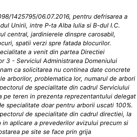
4098/1425795/06.07.2016, pentru defrisarea a
l Unirii, intre P-ta Alba Iulia si B-dul I.C.
rul central, jardinierele dinspre carosabil,
uri, spatii verzi spre fatada blocurilor.
ecialitate a venit din partea Directiei
r 3 - Serviciul Administrarea Domeniului
nam ca solicitarea nu continea date concrete
ale arborilor, problematica lor, numarul de arbori
spectorul de specialitate din cadrul Serviciului
ea pe teren in prezenta reprezentantului delegat
 de specialitate doar pentru arborii uscati 100%.
ectorul de specialitate din cadrul directiei, la
a in aplicare a prevederilor avizului precum si
starea pe site se face prin grija