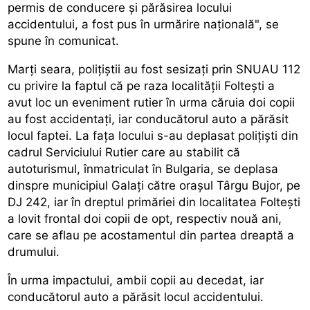
permis de conducere și părăsirea locului
accidentului, a fost pus în urmărire națională", se
spune în comunicat.
Marți seara, polițiștii au fost sesizați prin SNUAU 112
cu privire la faptul că pe raza localității Foltești a
avut loc un eveniment rutier în urma căruia doi copii
au fost accidentați, iar conducătorul auto a părăsit
locul faptei. La fața locului s-au deplasat polițiști din
cadrul Serviciului Rutier care au stabilit că
autoturismul, înmatriculat în Bulgaria, se deplasa
dinspre municipiul Galați către orașul Târgu Bujor, pe
DJ 242, iar în dreptul primăriei din localitatea Foltești
a lovit frontal doi copii de opt, respectiv nouă ani,
care se aflau pe acostamentul din partea dreaptă a
drumului.
În urma impactului, ambii copii au decedat, iar
conducătorul auto a părăsit locul accidentului.