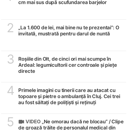
cm mai sus după scufundarea barjelor
2
„La 1.600 de lei, mai bine nu te prezentai”: O
invitată, mustrată pentru darul de nuntă
3
Roșiile din Olt, de cinci ori mai scumpe în
Ardeal: legumicultorii cer controale și piețe
directe
4
Primele imagini cu tinerii care au atacat cu
topoare și pietre o ambulanță în Cluj. Cei trei
au fost săltați de polițiști și reținuți
5
VIDEO
„Ne omorau dacă ne blocau” /
Clipe
de groază trăite de personalul medical din