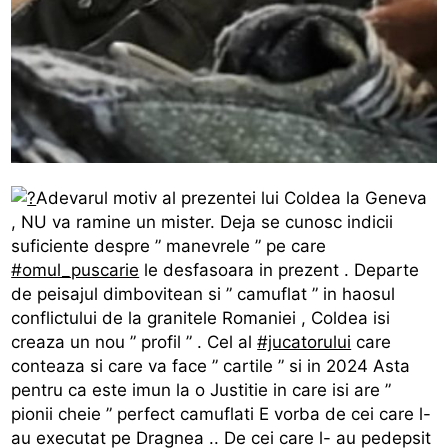
Adevarul motiv al prezentei lui Coldea la Geneva
, NU va ramine un mister. Deja se cunosc indicii
suficiente despre ” manevrele ” pe care
#omul_puscarie
le desfasoara in prezent . Departe
de peisajul dimbovitean si ” camuflat ” in haosul
conflictului de la granitele Romaniei , Coldea isi
creaza un nou ” profil ” . Cel al
#jucatorului
care
conteaza si care va face ” cartile ” si in 2024 Asta
pentru ca este imun la o Justitie in care isi are ”
pionii cheie ” perfect camuflati E vorba de cei care l-
au executat pe Dragnea .. De cei care l- au pedepsit