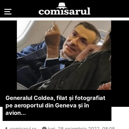
Generalul Coldea, filat și fotografiat
pe aeroportul din Geneva și în
avion...
comisarul.ro
luni, 28 noiembrie 2022, 08:08