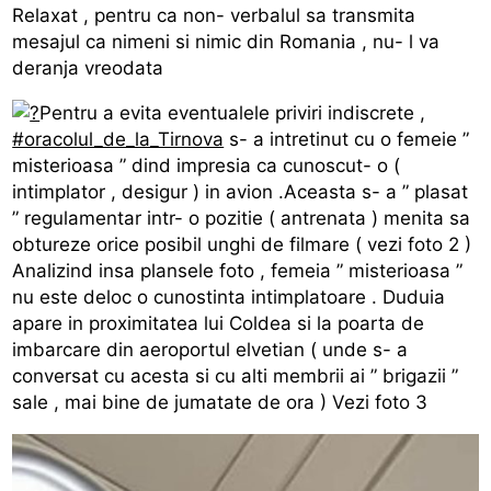
Relaxat , pentru ca non- verbalul sa transmita
mesajul ca nimeni si nimic din Romania , nu- l va
deranja vreodata
Pentru a evita eventualele priviri indiscrete ,
#oracolul_de_la_Tirnova
s- a intretinut cu o femeie ”
misterioasa ” dind impresia ca cunoscut- o (
intimplator , desigur ) in avion .Aceasta s- a ” plasat
” regulamentar intr- o pozitie ( antrenata ) menita sa
obtureze orice posibil unghi de filmare ( vezi foto 2 )
Analizind insa plansele foto , femeia ” misterioasa ”
nu este deloc o cunostinta intimplatoare . Duduia
apare in proximitatea lui Coldea si la poarta de
imbarcare din aeroportul elvetian ( unde s- a
conversat cu acesta si cu alti membrii ai ” brigazii ”
sale , mai bine de jumatate de ora ) Vezi foto 3