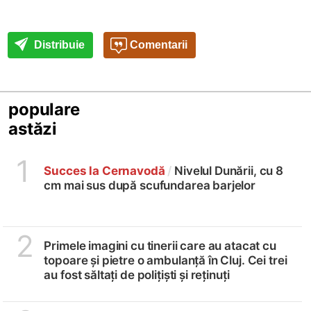
Distribuie
Comentarii
populare
astăzi
1
Succes la Cernavodă
/
Nivelul Dunării, cu 8
cm mai sus după scufundarea barjelor
2
Primele imagini cu tinerii care au atacat cu
topoare și pietre o ambulanță în Cluj. Cei trei
au fost săltați de polițiști și reținuți