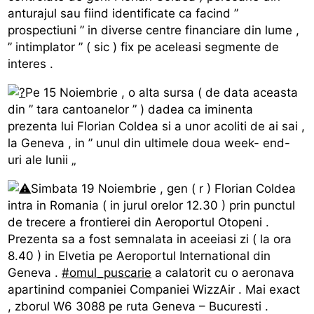
anturajul sau fiind identificate ca facind ”
prospectiuni ” in diverse centre financiare din lume ,
” intimplator ” ( sic ) fix pe aceleasi segmente de
interes .
Pe 15 Noiembrie , o alta sursa ( de data aceasta
din ” tara cantoanelor ” ) dadea ca iminenta
prezenta lui Florian Coldea si a unor acoliti de ai sai ,
la Geneva , in ” unul din ultimele doua week- end-
uri ale lunii „
Simbata 19 Noiembrie , gen ( r ) Florian Coldea
intra in Romania ( in jurul orelor 12.30 ) prin punctul
de trecere a frontierei din Aeroportul Otopeni .
Prezenta sa a fost semnalata in aceeiasi zi ( la ora
8.40 ) in Elvetia pe Aeroportul International din
Geneva .
#omul_puscarie
a calatorit cu o aeronava
apartinind companiei Companiei WizzAir . Mai exact
, zborul W6 3088 pe ruta Geneva – Bucuresti .