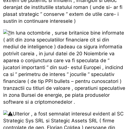
extrem de puternic si influient , intangibil si deloc
deranjat de institutiile statului roman ( unde si- ar fi
plasat strategic ” conserve ” extem de utile care- i
sustin in continuare interesele )
In luna octombrie , surse britanice bine informate
( atit din zona speculatiilor financiare cit si din
mediul de inteligence ) dadeau ca sigura informatia
potrivit careia , in jurul datei de 20 Noiembrie va
aparea o conjunctura care va fi speculata de ”
jucatori importanti ” din sud- estul Europei , indicind
ca si ” perimetru de interes ” jocurile ” speculativ
financiare ( de tip PPI bullets – pentru cunoscatori )
tranzactii cu titluri de valoare , operatiuni speculative
in zona Bursei de energie, pe piata produselor
software si a criptomonedelor .
Ulterior , a fost semnalat interesul evident al SC
Strategic Sys SRL si Stategic Assets SRL ( firme
controlate de gen. Florian Coldea ) persoane din