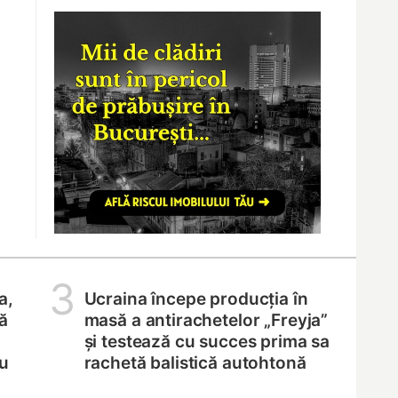
3
a,
Ucraina începe producția în
ă
masă a antirachetelor „Freyja”
și testează cu succes prima sa
ru
rachetă balistică autohtonă