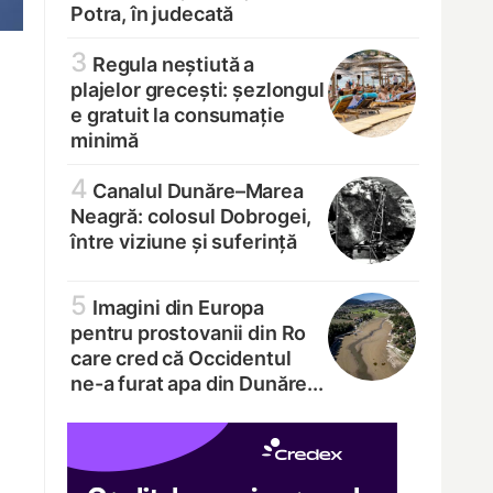
Potra, în judecată
3
Regula neștiută a
plajelor grecești: șezlongul
e gratuit la consumație
minimă
4
Canalul Dunăre–Marea
Neagră: colosul Dobrogei,
între viziune și suferință
5
Imagini din Europa
pentru prostovanii din Ro
care cred că Occidentul
ne-a furat apa din Dunăre...