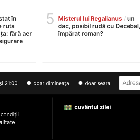
5
tat în
Misterul lui Regalianus
/
un
e ruta
dac, posibil rudă cu Decebal
a: fără aer
împărat roman?
asigurare
și 21:00
doar dimineața
doar seara
cuvântul zilei
 condiții
alitate