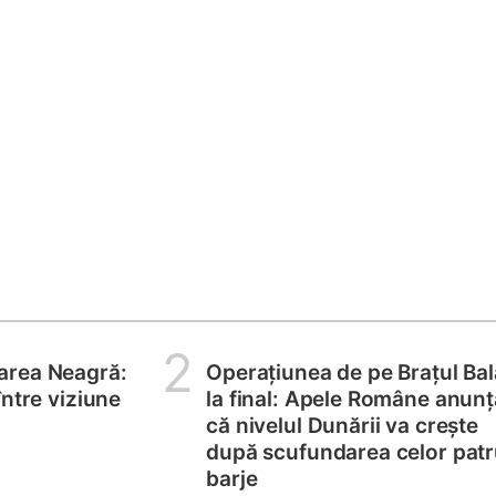
2
area Neagră:
Operațiunea de pe Brațul Bal
între viziune
la final: Apele Române anunț
că nivelul Dunării va crește
după scufundarea celor pat
barje