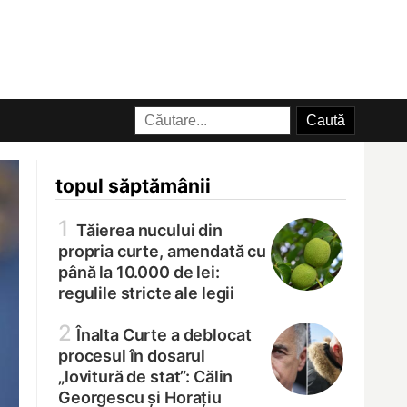
topul săptămânii
1
Tăierea nucului din
propria curte, amendată cu
până la 10.000 de lei:
regulile stricte ale legii
2
Înalta Curte a deblocat
procesul în dosarul
„lovitură de stat”: Călin
Georgescu și Horațiu