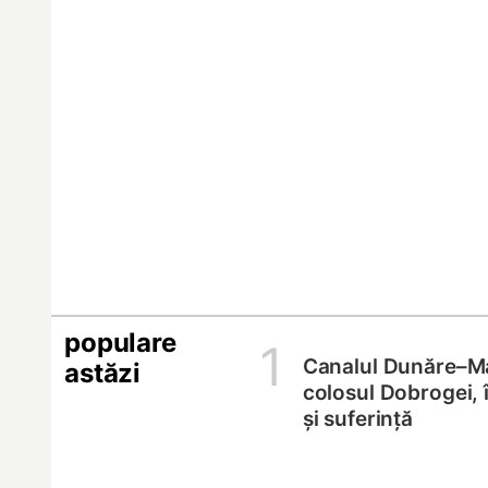
populare
1
Canalul Dunăre–M
astăzi
colosul Dobrogei, 
și suferință