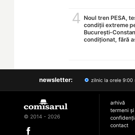
4
Noul tren PESA, tes
condiții extreme p
București-Constanț
condiționat, fără 
newsletter:
zilnic la orele 9:00 
arhivă
termeni și
© 2014 - 2026
confidenți
contact