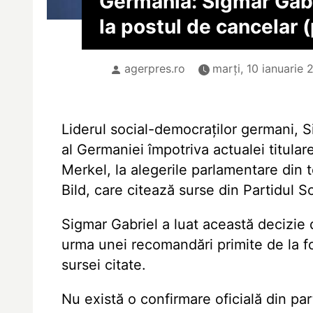
Germania: Sigmar Gabr
la postul de cancelar 
agerpres.ro
marți, 10 ianuarie 
Liderul social-democraților germani, S
al Germaniei împotriva actualei titula
Merkel, la alegerile parlamentare din t
Bild, care citează surse din Partidul 
Sigmar Gabriel a luat această decizie
urma unei recomandări primite de la f
sursei citate.
Nu există o confirmare oficială din part