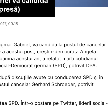
iel va candida
(presă)
2017, 09:18
igmar Gabriel, va candida la postul de cancelar
re a acestui post, creștin-democrata Angela
oamna acestui an, a relatat marți cotidianul
Social-Democrat german (SPD), potrivit DPA.
 după discuțiile avute cu conducerea SPD și în
ostul cancelar Gerhard Schroeder, potrivit
ea SPD. Într-o postare pe Twitter, liderii social-