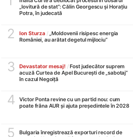
1
Înalta Curte a deblocat procesul în dosarul
„lovitură de stat”: Călin Georgescu și Horațiu
Potra, în judecată
2
Ion Sturza
/
„Moldovenii risipesc energia
României, au arătat degetul mijlociu”
3
Devastator mesaj!
/
Fost judecător suprem
acuză Curtea de Apel București de „sabotaj”
în cazul Negoiță
4
Victor Ponta revine cu un partid nou: cum
poate frâna AUR și ajuta președintele în 2028
5
Bulgaria înregistrează exporturi record de