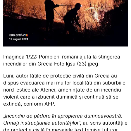
Imaginea 1/22: Pompierii romani ajuta la stingerea
incendiilor din Grecia Foto Igsu (23) jpeg
Luni, autoritățile de protecție civilă din Grecia au
dispus evacuarea mai multor localități din suburbiile
nord-estice ale Atenei, amenințate de un incendiu
violent care a izbucnit duminică și continuă să se
extindă, conform AFP.
„
Incendiu de pădure în apropierea dumneavoastră.
Urmați instrucțiunile autorităților
”, au scris autoritățile
de protecție civilă în mesajele text trimise tuturor