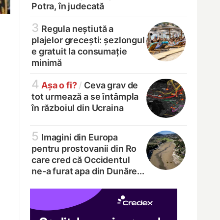
Potra, în judecată
3
Regula neștiută a
plajelor grecești: șezlongul
e gratuit la consumație
minimă
4
Așa o fi?
/
Ceva grav de
tot urmează a se întâmpla
în războiul din Ucraina
5
Imagini din Europa
pentru prostovanii din Ro
care cred că Occidentul
ne-a furat apa din Dunăre...