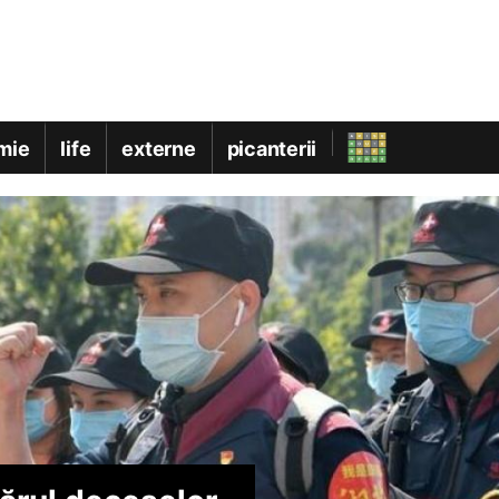
mie
life
externe
picanterii