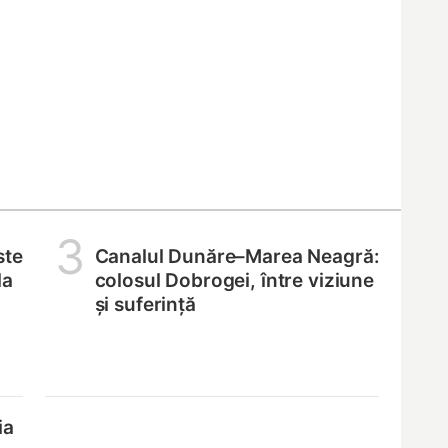
3
ste
Canalul Dunăre–Marea Neagră:
la
colosul Dobrogei, între viziune
și suferință
ia