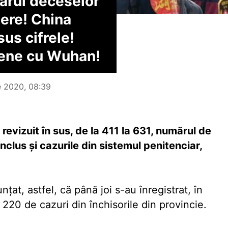
rul deceselor
ștere! China
sus cifrele!
mene cu Wuhan!
ie 2020, 08:39
 revizuit în sus, de la 411 la 631, numărul de
nclus și cazurile din sistemul penitenciar,
țat, astfel, că până joi s-au înregistrat, în
i 220 de cazuri din închisorile din provincie.