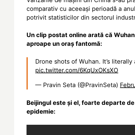
Vânzările de mașini din China s-au pră
comparativ cu aceeași perioadă a anulu
potrivit statisticilor din sectorul indust
Un clip postat online arată că Wuhan,
aproape un oraș fantomă:
Drone shots of Wuhan. It’s literall
pic.twitter.com/6KqUxOKsXO
— Pravin Seta (@PravinSeta)
Febr
Beijingul este și el, foarte departe de
epidemie: