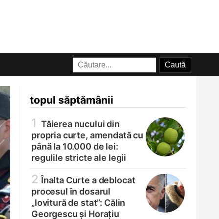
topul săptămânii
1
Tăierea nucului din
propria curte, amendată cu
până la 10.000 de lei:
regulile stricte ale legii
2
Înalta Curte a deblocat
procesul în dosarul
„lovitură de stat”: Călin
Georgescu și Horațiu