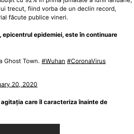
bușit cu 92% în prima jumătate a lunii ianuarie,
i trecut, fiind vorba de un declin record,
rial făcute publice vineri.
 epicentrul epidemiei, este în continuare
y a Ghost Town.
#Wuhan
#CoronaVirus
uary 20, 2020
 agitația care îl caracteriza înainte de