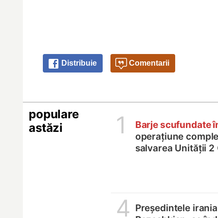
Distribuie
Comentarii
populare
1
Barje scufundate 
astăzi
operațiune comple
salvarea Unității 
4
Președintele irania