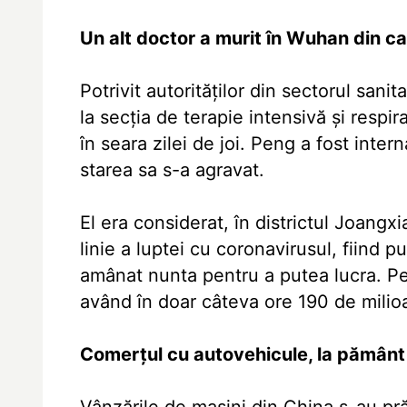
Un alt doctor a murit în Wuhan din c
Potrivit autorităților din sectorul san
la secția de terapie intensivă și respira
în seara zilei de joi. Peng a fost inter
starea sa s-a agravat.
El era considerat, în districtul Joangx
linie a luptei cu coronavirusul, fiind p
amânat nunta pentru a putea lucra. Pe 
având în doar câteva ore 190 de milioa
Comerțul cu autovehicule, la pământ