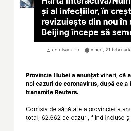
Hartă interactivă/
Numă
și al infecțiilor, în cre
revizuiește din nou în 
Beijing începe să se
comisarul.ro
vineri, 21 februar
Provincia Hubei a anunțat vineri, că a
noi cazuri de coronavirus, după ce a i
transmite Reuters.
Comisia de sănătate a provinciei a anun
total, 62.662 de cazuri, fiind incluse ș