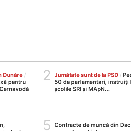
2
în Dunăre
/
Jumătate sunt de la PSD
/
Pe
xă pentru
50 de parlamentari, instruiți 
2 Cernavodă
școlile SRI și MApN...
5
n,
Contracte de muncă din Dac