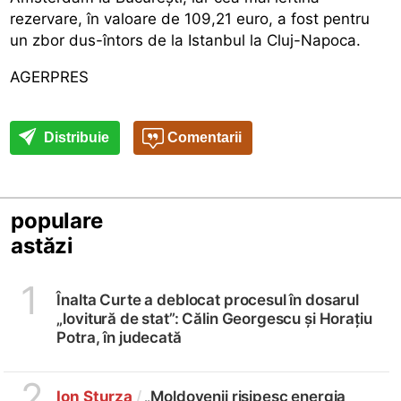
rezervare, în valoare de 109,21 euro, a fost pentru
un zbor dus-întors de la Istanbul la Cluj-Napoca.
AGERPRES
Distribuie
Comentarii
populare
astăzi
1
Înalta Curte a deblocat procesul în dosarul
„lovitură de stat”: Călin Georgescu și Horațiu
Potra, în judecată
2
Ion Sturza
/
„Moldovenii risipesc energia