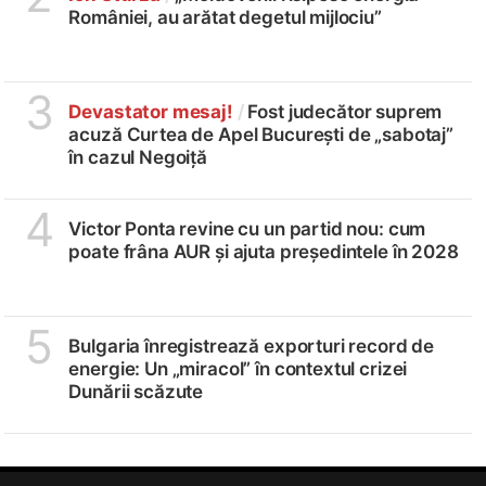
României, au arătat degetul mijlociu”
3
Devastator mesaj!
/
Fost judecător suprem
acuză Curtea de Apel București de „sabotaj”
în cazul Negoiță
4
Victor Ponta revine cu un partid nou: cum
poate frâna AUR și ajuta președintele în 2028
5
Bulgaria înregistrează exporturi record de
energie: Un „miracol” în contextul crizei
Dunării scăzute