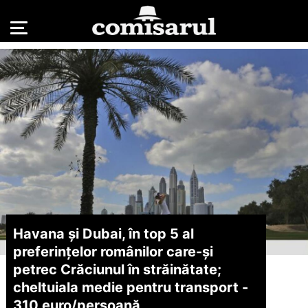
Havana și Dubai, în top 5 al
preferințelor românilor care-și
petrec Crăciunul în străinătate;
cheltuiala medie pentru transport -
310 euro/
persoană