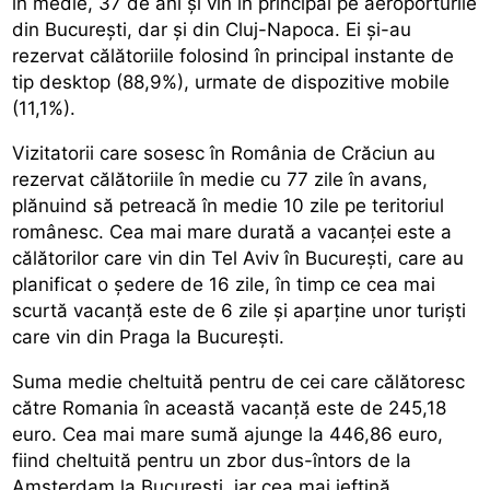
în medie, 37 de ani și vin în principal pe aeroporturile
din București, dar și din Cluj-Napoca. Ei și-au
rezervat călătoriile folosind în principal instante de
tip desktop (88,9%), urmate de dispozitive mobile
(11,1%).
Vizitatorii care sosesc în România de Crăciun au
rezervat călătoriile în medie cu 77 zile în avans,
plănuind să petreacă în medie 10 zile pe teritoriul
românesc. Cea mai mare durată a vacanței este a
călătorilor care vin din Tel Aviv în București, care au
planificat o ședere de 16 zile, în timp ce cea mai
scurtă vacanță este de 6 zile și aparține unor turiști
care vin din Praga la București.
Suma medie cheltuită pentru de cei care călătoresc
către Romania în această vacanță este de 245,18
euro. Cea mai mare sumă ajunge la 446,86 euro,
fiind cheltuită pentru un zbor dus-întors de la
Amsterdam la București, iar cea mai ieftină