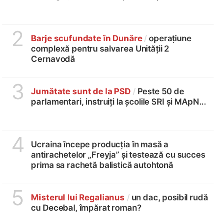
2
Barje scufundate în Dunăre
/
operațiune
complexă pentru salvarea Unității 2
Cernavodă
3
Jumătate sunt de la PSD
/
Peste 50 de
parlamentari, instruiți la școlile SRI și MApN...
4
Ucraina începe producția în masă a
antirachetelor „Freyja” și testează cu succes
prima sa rachetă balistică autohtonă
5
Misterul lui Regalianus
/
un dac, posibil rudă
cu Decebal, împărat roman?