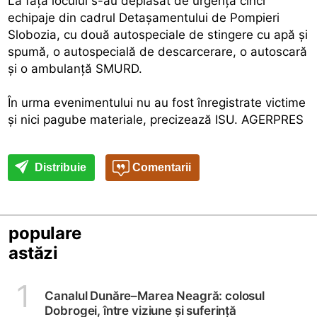
La faţa locului s-au deplasat de urgenţă cinci
echipaje din cadrul Detaşamentului de Pompieri
Slobozia, cu două autospeciale de stingere cu apă şi
spumă, o autospecială de descarcerare, o autoscară
şi o ambulanţă SMURD.
În urma evenimentului nu au fost înregistrate victime
şi nici pagube materiale, precizează ISU. AGERPRES
Distribuie
Comentarii
populare
astăzi
1
Canalul Dunăre–Marea Neagră: colosul
Dobrogei, între viziune și suferință