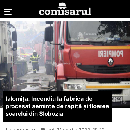
Ialomiţa: Incendiu la fabrica de
procesat seminţe de rapiţă şi floarea
soarelui din Slobozia
agerpres.ro
luni, 21 martie 2022, 19:22